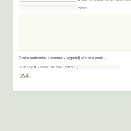
WWW
Zanim umieścisz komentarz wypełnij okienko poniżej.
Ile liter A jest w słowie Daszka? (cyferką)