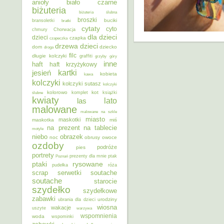
anioły
biało czarne
biżuteria
biżuteria ślubna
broszki
buciki
bransoletki
bratki
cytaty
cyto
chmury
Chorwacja
dla dzieci
dzieci
czapka
czapeczka
dzieci
drzewa
dom
dziecko
droga
filc
długie kolczyki
graffiti
grzyby
góry
inne
haft
haft krzyżykowy
kartki
jesień
kobieta
kawa
kolczyki
kolczyki sutasz
kolczyki
kolorowo
kot
ślubne
komplet
książki
kwiaty
lato
las
malowane
malowane na szkle
miasto
maskotki
maskotka
miś
na prezent
na tablecie
motyle
niebo
obrazek
noc
obrusy
owoce
ozdoby
podróże
pies
portrety
Poznań
prezenty dla mnie
ptak
ptaki
rysowane
pudełka
róża
scrap
soutache
serwetki
soutache
starocie
szydełko
szydełkowe
zabawki
urodziny
ubrania dla dzieci
wiosna
wakacje
uszyte
warzywa
wspomnienia
woda
wspominki