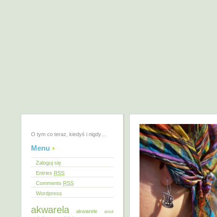
O tym co teraz, kiedyś i nigdy…
Menu
Zaloguj się
Entries
RSS
Comments
RSS
Wordpress
akwarela
akwarele
anioł