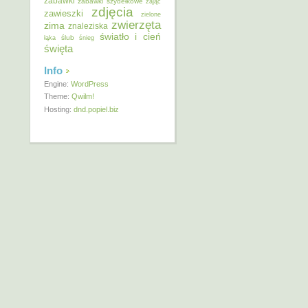
zabawki
zabawki szydełkowe
zając
zdjęcia
zawieszki
zielone
zwierzęta
zima
znaleziska
światło i cień
ślub
łąka
śnieg
święta
Info
Engine:
WordPress
Theme:
Qwilm!
Hosting:
dnd.popiel.biz