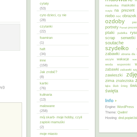
m
cytaty
maskotki
maskotka
(53)
na prezent
motyle
cyto dzieci, cy nie
niebo
obrazek
noc
ozdoby
(28)
pie
czytanki
portrety
Poznań
prezen
(22)
ptaki
ry
pudełka
scrap
foamiran
serwetki
soutache
(1)
szydełko
haft
zabawki
(34)
ubrania dla 
wakacje
uszyte
war
inne
w
woda
wspominki
(158)
zabawki
zabawki sz
Jak zrobić?
zdję
zawieszki
(8)
zima
znaleziska
kartki
świ
ślub
łąka
śnieg
ny])
(76)
święta
kulinaria
(13)
Info
malowane
Engine:
WordPress
(258)
Theme:
Qwilm!
mój skarb- moje hobby, czyli
Hosting:
dnd.popiel.b
zapiski mamuśki
(2)
moje miasto