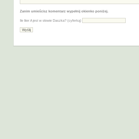
Zanim umieścisz komentarz wypełnij okienko poniżej.
Ile liter A jest w słowie Daszka? (cyferką)