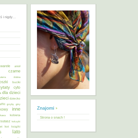
yś i nigdy…
warele
anioł
o czarne
żuteria ślubna
oszki
buciki
cytaty
cyto
dla dzieci
a
zieci
dziecko
affiti
grzyby
góry
Znajomi
inne
ykowy
kobieta
kawa
Strona o snach !
 sutasz
kolczyki
kot
et
książki
lato
s