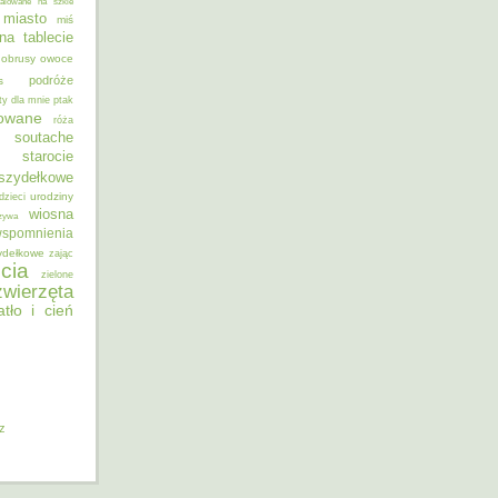
alowane na szkle
miasto
miś
na tablecie
obrusy
owoce
podróże
s
ty dla mnie
ptak
sowane
róża
soutache
starocie
szydełkowe
urodziny
dzieci
wiosna
zywa
spomnienia
ydełkowe
zając
cia
zielone
zwierzęta
atło i cień
iz