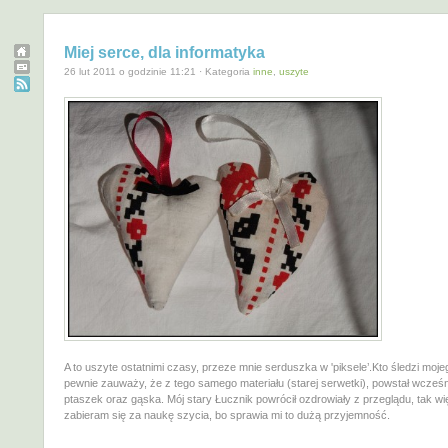
Miej serce, dla informatyka
26 lut 2011 o godzinie 11:21 · Kategoria
inne
,
uszyte
A to uszyte ostatnimi czasy, przeze mnie serduszka w 'piksele’.Kto śledzi moje
pewnie zauważy, że z tego samego materiału (starej serwetki), powstał wcześn
ptaszek oraz gąska. Mój stary Łucznik powrócił ozdrowiały z przeglądu, tak w
zabieram się za naukę szycia, bo sprawia mi to dużą przyjemność.