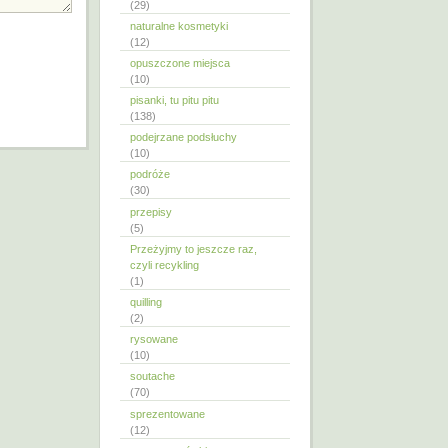
(29)
naturalne kosmetyki
(12)
opuszczone miejsca
(10)
pisanki, tu pitu pitu
(138)
podejrzane podsłuchy
(10)
podróże
(30)
przepisy
(5)
Przeżyjmy to jeszcze raz,
czyli recykling
(1)
quilling
(2)
rysowane
(10)
soutache
(70)
sprezentowane
(12)