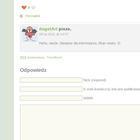
4
Permalink
dagetArt
pisze,
28 lut 2011 @
14:57
Hehe, niezle. Idealane dla informatyka. Moje rewiry :D
RSS
komentarzy
·
TrackBack
Odpowiedz
Nick (required)
E-mail (konieczny [nie jest publikowa
WWW