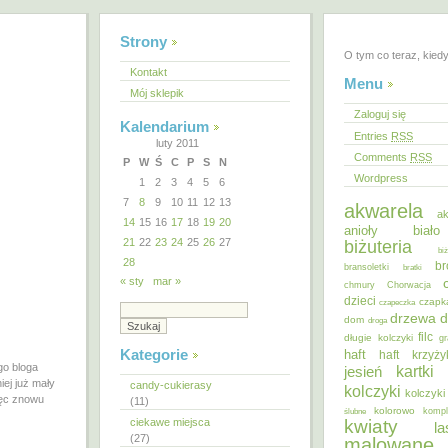
Strony
O tym co teraz, kied
Kontakt
Menu
Mój sklepik
Zaloguj się
Kalendarium
Entries
RSS
luty 2011
Comments
RSS
P
W
Ś
C
P
S
N
Wordpress
1
2
3
4
5
6
7
8
9
10
11
12
13
akwarela
ak
14
15
16
17
18
19
20
anioły
biał
21
22
23
24
25
26
27
biżuteria
bi
28
br
bransoletki
bratki
« sty
mar »
chmury
Chorwacja
dzieci
czapk
czapeczka
d
drzewa
dom
droga
filc
długie kolczyki
gr
Kategorie
haft
haft krzyż
go bloga
kartki
jesień
iej już mały
candy-cukierasy
kolczyki
kolczyki
ięc znowu
(11)
kolorowo
ślubne
kompl
ciekawe miejsca
kwiaty
la
(27)
malowane