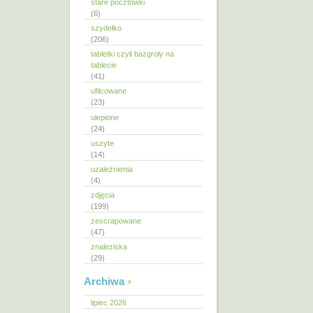
stare pocztówki
(6)
szydełko
(206)
tabletki czyli bazgroły na
tablecie
(41)
ufilcowane
(23)
ulepione
(24)
uszyte
(14)
uzależnienia
(4)
zdjęcia
(199)
zescrapowane
(47)
znaleziska
(29)
Archiwa
lipiec 2026