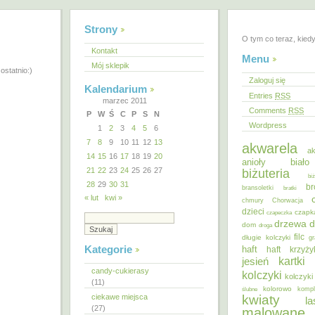
Strony
O tym co teraz, kied
Kontakt
Menu
Mój sklepik
ostatnio:)
Zaloguj się
Kalendarium
Entries
RSS
marzec 2011
Comments
RSS
P
W
Ś
C
P
S
N
Wordpress
1
2
3
4
5
6
7
8
9
10
11
12
13
akwarela
ak
14
15
16
17
18
19
20
anioły
biał
21
22
23
24
25
26
27
biżuteria
bi
28
29
30
31
br
bransoletki
bratki
« lut
kwi »
chmury
Chorwacja
dzieci
czapk
czapeczka
d
drzewa
dom
droga
filc
długie kolczyki
gr
Kategorie
haft
haft krzyż
kartki
jesień
candy-cukierasy
kolczyki
kolczyki
(11)
kolorowo
ślubne
kompl
ciekawe miejsca
kwiaty
la
(27)
malowane