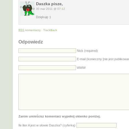
Daszka pisze,
30 mar 2011 @
07:12
Dziękuję :)
RSS
komentarzy
·
TrackBack
Odpowiedz
Nick (required)
E-mail (konieczny [nie jest publikowa
WWW
Zanim umieścisz komentarz wypełnij okienko poniżej.
Ile liter A jest w słowie Daszka? (cyferką)