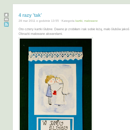
4 razy 'tak’
28 mar 2011 o godzinie 13:55 · Kategoria
kartki
,
malowane
Oto cztery kartki ślubne. Dawno je zrobiłam i tak sobie leżą, mało ślubów jakoś 
Obrazki malowane akwarelami.