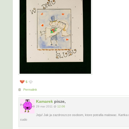
5
Permalink
Kamarek
pisze,
29 mar 2011 @
12:06
Jeju! Jak ja zazdroszcze osobom, ktore potrafia malowac. Kartka 
cudo