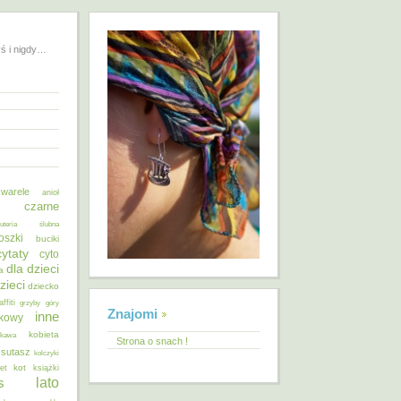
yś i nigdy…
warele
anioł
o czarne
żuteria ślubna
oszki
buciki
cytaty
cyto
dla dzieci
a
zieci
dziecko
affiti
grzyby
góry
Znajomi
inne
ykowy
kobieta
kawa
Strona o snach !
 sutasz
kolczyki
kot
et
książki
lato
s