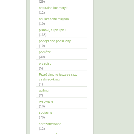
(29)
naturalne kosmetyki
(12)
opuszczone miejsca
(10)
pisanki, tu pitu pitu
(138)
podejrzane podsłuchy
(10)
podróże
(30)
przepisy
(5)
Przeżyjmy to jeszcze raz,
czyli recykling
(1)
quilling
(2)
rysowane
(10)
soutache
(70)
sprezentowane
(12)