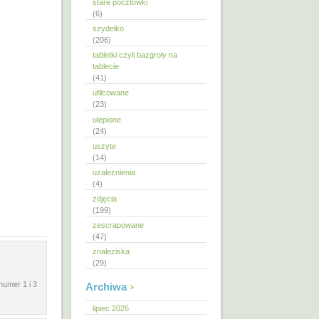
stare pocztówki
(6)
szydełko
(206)
tabletki czyli bazgroły na
tablecie
(41)
ufilcowane
(23)
ulepione
(24)
uszyte
(14)
uzależnienia
(4)
zdjęcia
(199)
zescrapowane
(47)
znaleziska
(29)
numer 1 i 3
Archiwa
lipiec 2026