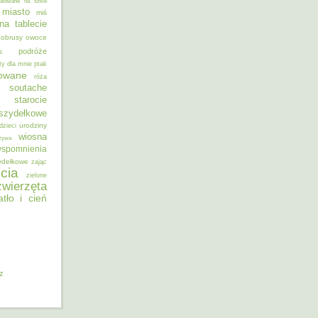
alowane na szkle
miasto
miś
na tablecie
obrusy
owoce
podróże
s
ty dla mnie
ptak
sowane
róża
soutache
starocie
szydełkowe
urodziny
dzieci
wiosna
zywa
spomnienia
ydełkowe
zając
cia
zielone
zwierzęta
atło i cień
iz