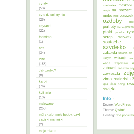
m
cytaty
maskotki
maskotka
(53)
na prezent
motyle
cyto dzieci, cy nie
niebo
obrazek
noc
ozdoby
(28)
pie
czytanki
portrety
Poznań
prezen
(22)
ptaki
ry
pudełka
scrap
foamiran
serwetki
soutache
(1)
szydełko
haft
zabawki
(34)
ubrania dla 
wakacje
uszyte
war
inne
w
woda
wspominki
(158)
zabawki
zabawki sz
Jak zrobić?
zdję
zawieszki
(8)
zima
znaleziska
kartki
świ
ślub
łąka
śnieg
(76)
święta
kulinaria
(13)
Info
malowane
Engine:
WordPress
(258)
Theme:
Qwilm!
mój skarb- moje hobby, czyli
Hosting:
dnd.popiel.b
zapiski mamuśki
(2)
moje miasto