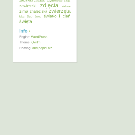
zabawki
zabawki szydełkowe
zając
zdjęcia
zawieszki
zielone
zwierzęta
zima
znaleziska
światło i cień
ślub
łąka
śnieg
święta
Info
Engine:
WordPress
Theme:
Qwilm!
Hosting:
dnd.popiel.biz