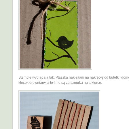
Stemple wyglądają tak. Ptaszka nakleiłam na nakrętkę od butelki, dome
klocek drewniany, a te linie są ze sznurka na tekturce.