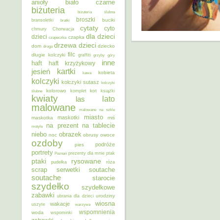
anioły
biało czarne
biżuteria
biżuteria ślubna
broszki
buciki
bransoletki
bratki
cytaty
cyto
chmury
Chorwacja
dla dzieci
dzieci
czapka
czapeczka
dzieci
drzewa
dom
dziecko
droga
filc
długie kolczyki
graffiti
grzyby
góry
inne
haft
haft krzyżykowy
kartki
jesień
kobieta
kawa
kolczyki
kolczyki sutasz
kolczyki
kolorowo
kot
ślubne
komplet
książki
kwiaty
lato
las
malowane
malowane na szkle
miasto
maskotki
maskotka
miś
na prezent
na tablecie
motyle
niebo
obrazek
noc
obrusy
owoce
ozdoby
podróże
pies
portrety
Poznań
prezenty dla mnie
ptak
ptaki
rysowane
pudełka
róża
scrap
soutache
serwetki
soutache
starocie
szydełko
szydełkowe
zabawki
urodziny
ubrania dla dzieci
wiosna
wakacje
uszyte
warzywa
wspomnienia
woda
wspominki