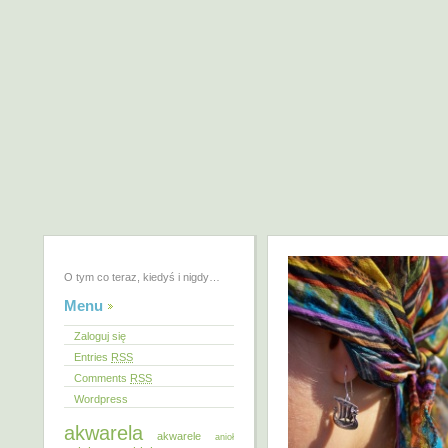
O tym co teraz, kiedyś i nigdy…
Menu
Zaloguj się
Entries
RSS
Comments
RSS
Wordpress
akwarela
akwarele
anioł