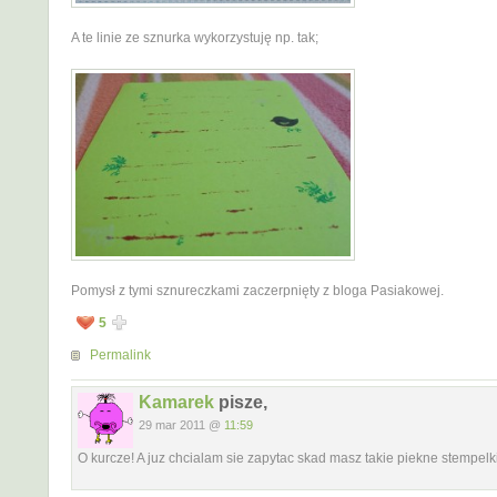
A te linie ze sznurka wykorzystuję np. tak;
Pomysł z tymi sznureczkami zaczerpnięty z bloga Pasiakowej.
5
Permalink
Kamarek
pisze,
29 mar 2011 @
11:59
O kurcze! A juz chcialam sie zapytac skad masz takie piekne stempelki