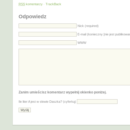
RSS
komentarzy
·
TrackBack
Odpowiedz
Nick (required)
E-mail (konieczny [nie jest publikowa
WWW
Zanim umieścisz komentarz wypełnij okienko poniżej.
Ile liter A jest w słowie Daszka? (cyferką)