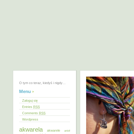
O tym co teraz, kiedyś i nigdy…
Menu
Zaloguj się
Entries
RSS
Comments
RSS
Wordpress
akwarela
akwarele
anioł