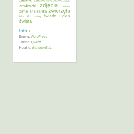
zabawki
zabawki szydełkowe
zając
zdjęcia
zawieszki
zielone
zwierzęta
zima
znaleziska
światło i cień
ślub
łąka
śnieg
święta
Info
Engine:
WordPress
Theme:
Qwilm!
Hosting:
dnd.popiel.biz