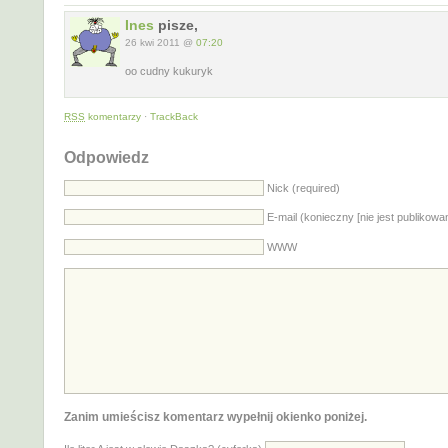
Ines
pisze,
26 kwi 2011 @
07:20
oo cudny kukuryk
RSS
komentarzy
·
TrackBack
Odpowiedz
Nick (required)
E-mail (konieczny [nie jest publikowa
WWW
Zanim umieścisz komentarz wypełnij okienko poniżej.