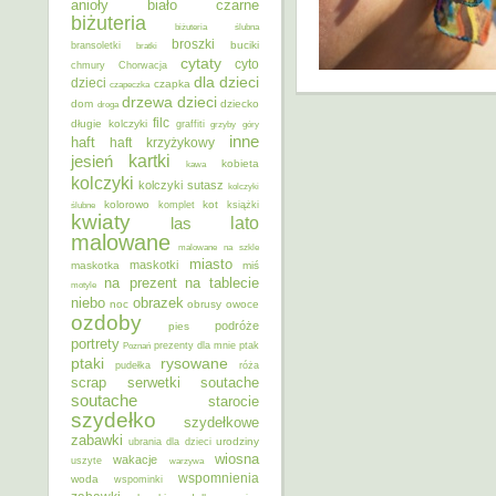
anioły
biało czarne
biżuteria
biżuteria ślubna
broszki
buciki
bransoletki
bratki
cytaty
cyto
chmury
Chorwacja
dla dzieci
dzieci
czapka
czapeczka
dzieci
drzewa
dom
dziecko
droga
filc
długie kolczyki
graffiti
grzyby
góry
inne
haft
haft krzyżykowy
kartki
jesień
kobieta
kawa
kolczyki
kolczyki sutasz
kolczyki
kolorowo
kot
ślubne
komplet
książki
kwiaty
lato
las
malowane
malowane na szkle
miasto
maskotki
maskotka
miś
na prezent
na tablecie
motyle
niebo
obrazek
noc
obrusy
owoce
ozdoby
podróże
pies
portrety
Poznań
prezenty dla mnie
ptak
ptaki
rysowane
pudełka
róża
scrap
soutache
serwetki
soutache
starocie
szydełko
szydełkowe
zabawki
urodziny
ubrania dla dzieci
wiosna
wakacje
uszyte
warzywa
wspomnienia
woda
wspominki