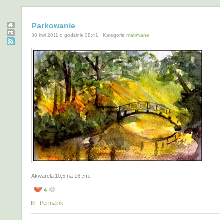
Parkowanie
30 kwi 2011 o godzinie 08:41 · Kategoria
malowane
Akwarela 10,5 na 16 cm.
4
Permalink