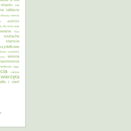
alowane na szkle
miasto
miś
na tablecie
obrusy
owoce
podróże
s
ty dla mnie
ptak
sowane
róża
soutache
starocie
szydełkowe
urodziny
dzieci
wiosna
zywa
spomnienia
ydełkowe
zając
cia
zielone
zwierzęta
atło i cień
iz