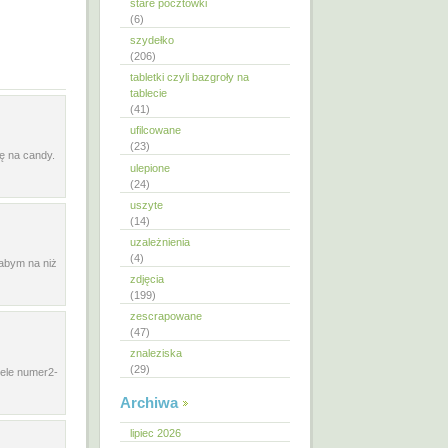
stare pocztówki
(6)
szydełko
(206)
tabletki czyli bazgroły na
tablecie
(41)
ufilcowane
(23)
ię na candy.
ulepione
(24)
uszyte
(14)
uzależnienia
(4)
łabym na niż
zdjęcia
(199)
zescrapowane
(47)
znaleziska
(29)
rele numer2-
Archiwa
lipiec 2026