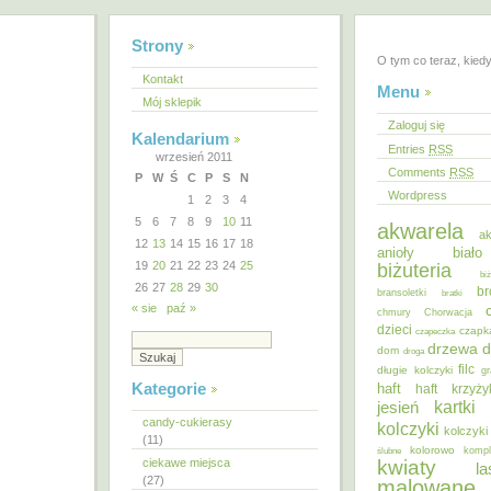
Strony
O tym co teraz, kied
Kontakt
Menu
Mój sklepik
Zaloguj się
Kalendarium
Entries
RSS
wrzesień 2011
Comments
RSS
P
W
Ś
C
P
S
N
Wordpress
1
2
3
4
5
6
7
8
9
10
11
akwarela
ak
12
13
14
15
16
17
18
anioły
biał
19
20
21
22
23
24
25
biżuteria
bi
26
27
28
29
30
br
bransoletki
bratki
« sie
paź »
chmury
Chorwacja
dzieci
czapk
czapeczka
d
drzewa
dom
droga
filc
długie kolczyki
gr
Kategorie
haft
haft krzyż
kartki
jesień
candy-cukierasy
kolczyki
kolczyki
(11)
kolorowo
ślubne
kompl
ciekawe miejsca
kwiaty
la
(27)
malowane