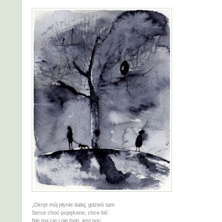
„Okręt mój płynie dalej, gdzieś tam
Serce choć popękane, chce bić
Nie ma cię i nie było, jest noc