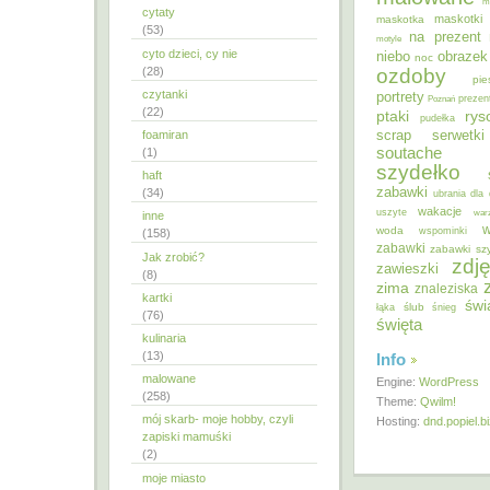
m
cytaty
maskotki
maskotka
(53)
na prezent
motyle
cyto dzieci, cy nie
niebo
obrazek
noc
ozdoby
(28)
pie
czytanki
portrety
Poznań
prezen
(22)
ptaki
ry
pudełka
scrap
foamiran
serwetki
soutache
(1)
szydełko
haft
zabawki
(34)
ubrania dla 
wakacje
uszyte
war
inne
w
woda
wspominki
(158)
zabawki
zabawki sz
Jak zrobić?
zdję
zawieszki
(8)
zima
znaleziska
kartki
świ
ślub
łąka
śnieg
(76)
święta
kulinaria
(13)
Info
malowane
Engine:
WordPress
(258)
Theme:
Qwilm!
mój skarb- moje hobby, czyli
Hosting:
dnd.popiel.b
zapiski mamuśki
(2)
moje miasto