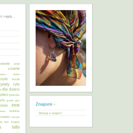
yś i nigdy…
warele
anioł
o czarne
żuteria ślubna
oszki
buciki
cytaty
cyto
dla dzieci
a
zieci
dziecko
affiti
grzyby
góry
Znajomi
inne
ykowy
kobieta
kawa
Strona o snach !
 sutasz
kolczyki
kot
et
książki
lato
s