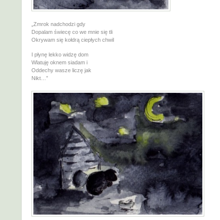
„Zmrok nadchodzi gdy
Dopalam świecę co we mnie się tli
Okrywam się kołdrą ciepłych chwil
I płynę lekko widzę dom
Wlatuję oknem siadam i
Oddechy wasze liczę jak
Nikt…”