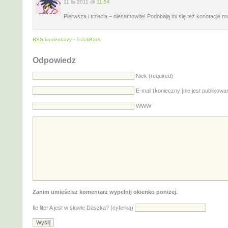
11 lis 2011 @
11:54
Pierwsza i trzecia – niesamowite! Podobają mi się też konotacje m
RSS
komentarzy
·
TrackBack
Odpowiedz
Nick (required)
E-mail (konieczny [nie jest publikowa
WWW
Zanim umieścisz komentarz wypełnij okienko poniżej.
Ile liter A jest w słowie Daszka? (cyferką)