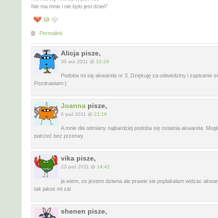
Nie ma mnie i nie było jest dzień”
10
Permalink
Alicja pisze,
30 wrz 2011 @
10:24
Podoba mi się akwarela nr 3. Dziękuję za odwiedziny i zapisanie s
Pozdrawiam:)
Joanna
pisze,
6 paź 2011 @
21:16
A mnie dla odmiany najbardziej podoba się ostatnia akwarela. Mog
patrzeć bez przerwy.
vika pisze,
23 paź 2011 @
14:42
ja wiem, ze jestem dziwna ale prawie sie poplakalam widzac akwa
tak jakos mi zal
shenen pisze,