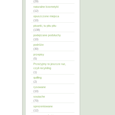
(29)
naturalne kosmetyki
(12)
opuszczone miejsca
(10)
pisanki, tu pitu pitu
(138)
podejrzane podsłuchy
(10)
podróże
(30)
przepisy
(5)
Przeżyjmy to jeszcze raz,
czyli recykling
(1)
quilling
(2)
rysowane
(10)
soutache
(70)
sprezentowane
(12)