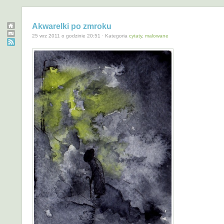
Akwarelki po zmroku
25 wrz 2011 o godzinie 20:51 · Kategoria
cytaty
,
malowane