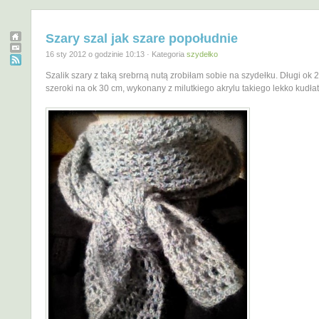
Szary szal jak szare popołudnie
16 sty 2012 o godzinie 10:13 · Kategoria
szydełko
Szalik szary z taką srebrną nutą zrobiłam sobie na szydełku. Długi ok 
szeroki na ok 30 cm, wykonany z milutkiego akrylu takiego lekko kudła