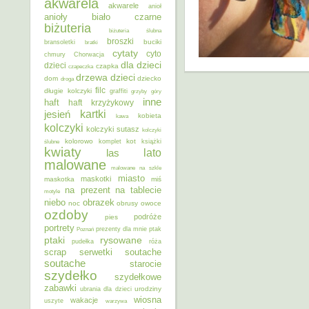
akwarela
akwarele
anioł
anioły
biało czarne
biżuteria
biżuteria ślubna
broszki
buciki
bransoletki
bratki
cytaty
cyto
chmury
Chorwacja
dla dzieci
dzieci
czapka
czapeczka
dzieci
drzewa
dom
dziecko
droga
filc
długie kolczyki
graffiti
grzyby
góry
inne
haft
haft krzyżykowy
kartki
jesień
kobieta
kawa
kolczyki
kolczyki sutasz
kolczyki
kolorowo
kot
ślubne
komplet
książki
kwiaty
lato
las
malowane
malowane na szkle
miasto
maskotki
maskotka
miś
na prezent
na tablecie
motyle
niebo
obrazek
noc
obrusy
owoce
ozdoby
podróże
pies
portrety
Poznań
prezenty dla mnie
ptak
ptaki
rysowane
pudełka
róża
scrap
soutache
serwetki
soutache
starocie
szydełko
szydełkowe
zabawki
urodziny
ubrania dla dzieci
wiosna
wakacje
uszyte
warzywa