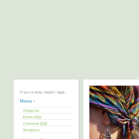
O tym co teraz, kiedyś i nigdy…
Menu
Zaloguj się
Entries
RSS
Comments
RSS
Wordpress