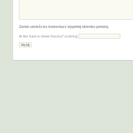
Zanim umieścisz komentarz wypełnij okienko poniżej.
Ile liter A jest w słowie Daszka? (cyferką)