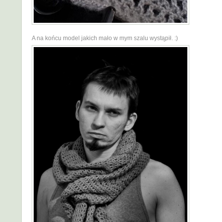
A na końcu model jakich mało w mym szalu wystąpił. :)