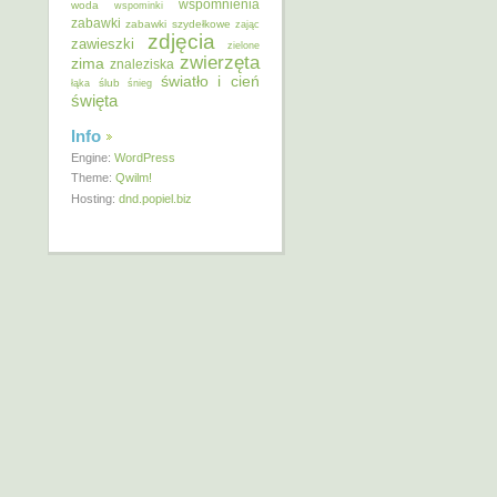
wspomnienia
woda
wspominki
zabawki
zabawki szydełkowe
zając
zdjęcia
zawieszki
zielone
zwierzęta
zima
znaleziska
światło i cień
ślub
łąka
śnieg
święta
Info
Engine:
WordPress
Theme:
Qwilm!
Hosting:
dnd.popiel.biz