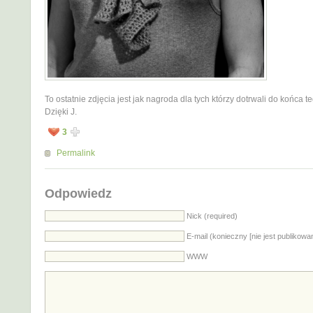
To ostatnie zdjęcia jest jak nagroda dla tych którzy dotrwali do końca t
Dzięki J.
3
Permalink
Odpowiedz
Nick (required)
E-mail (konieczny [nie jest publikowa
WWW