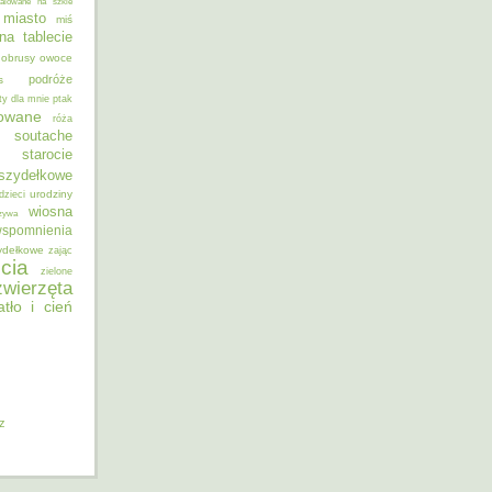
alowane na szkle
miasto
miś
na tablecie
obrusy
owoce
podróże
s
ty dla mnie
ptak
sowane
róża
soutache
starocie
szydełkowe
urodziny
dzieci
wiosna
zywa
spomnienia
ydełkowe
zając
cia
zielone
zwierzęta
atło i cień
iz