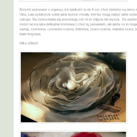
Broszki wykonane z organzy, ich wielkość to ok 8 cm, choć niektóre są nieco 
Vika, Lala wybierzcie sobie jakie byście chciały, inni też mogą nabyć takie ozd
zakupu. Na żywca lepiej się prezentują coś mi te zdjęcia nie wyszły. Do wybor
może raczej taka delikatnie kremowa ( choć tą zamawiam, ale jakby co to mogę
samą), czerwona, czerwono-czarna, fioletowa, szaro-czarna, malutka szara, bi
biało-brązowa.
Kilka zbliżeń