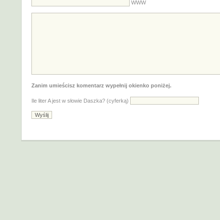
WWW
Zanim umieścisz komentarz wypełnij okienko poniżej.
Ile liter A jest w słowie Daszka? (cyferką)