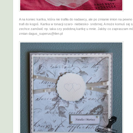
A na koniec kartka, która nie trafiła do nadawcy, ale po zmianie imion na pewno
trafi do kogoś. Kartka w tonacji szaro- niebiesko- srebrnej. A może komuś się 
zechce zamówić np. taka czy podobną kartkę u mnie. Jakby co zapraszam mój
zmian dagus_superus@tlen.pl