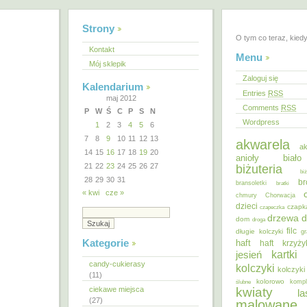
Strony
O tym co teraz, kied
Kontakt
Menu
Mój sklepik
Zaloguj się
Kalendarium
Entries
RSS
maj 2012
Comments
RSS
P
W
Ś
C
P
S
N
Wordpress
1
2
3
4
5
6
7
8
9
10
11
12
13
akwarela
ak
14
15
16
17
18
19
20
anioły
biał
21
22
23
24
25
26
27
biżuteria
bi
28
29
30
31
br
bransoletki
bratki
« kwi
cze »
chmury
Chorwacja
dzieci
czapk
czapeczka
d
drzewa
dom
droga
filc
długie kolczyki
gr
Kategorie
haft
haft krzyż
kartki
jesień
candy-cukierasy
kolczyki
kolczyki
(11)
kolorowo
ślubne
kompl
ciekawe miejsca
kwiaty
la
(27)
malowane