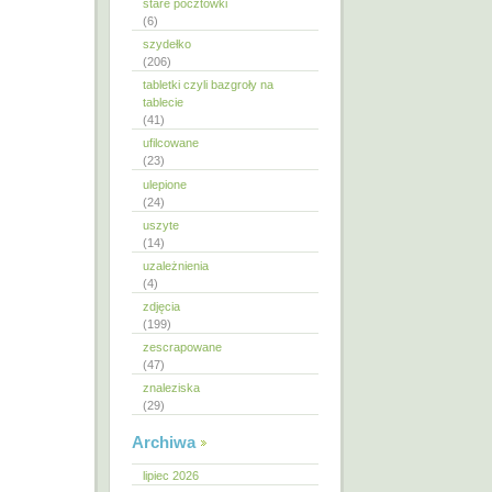
stare pocztówki
(6)
szydełko
(206)
tabletki czyli bazgroły na
tablecie
(41)
ufilcowane
(23)
ulepione
(24)
uszyte
(14)
uzależnienia
(4)
zdjęcia
(199)
zescrapowane
(47)
znaleziska
(29)
Archiwa
lipiec 2026