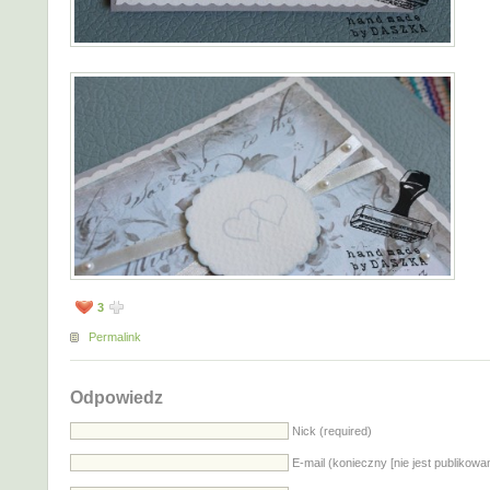
3
Permalink
Odpowiedz
Nick (required)
E-mail (konieczny [nie jest publikowa