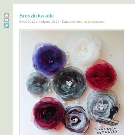
Broszki kwiatki
5 maj 2012 o godzinie 15:24 · Kategoria
inne
,
zescrapowane