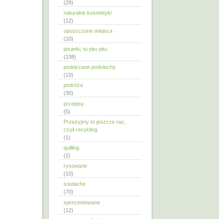
(29)
naturalne kosmetyki
(12)
opuszczone miejsca
(10)
pisanki, tu pitu pitu
(138)
podejrzane podsłuchy
(10)
podróże
(30)
przepisy
(5)
Przeżyjmy to jeszcze raz,
czyli recykling
(1)
quilling
(2)
rysowane
(10)
soutache
(70)
sprezentowane
(12)