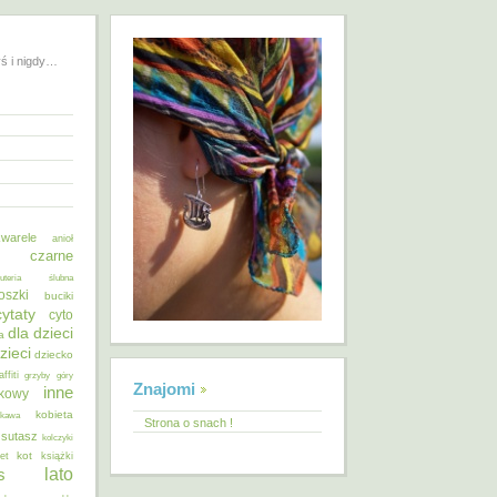
yś i nigdy…
warele
anioł
o czarne
żuteria ślubna
oszki
buciki
cytaty
cyto
dla dzieci
a
zieci
dziecko
affiti
grzyby
góry
Znajomi
inne
ykowy
kobieta
kawa
Strona o snach !
 sutasz
kolczyki
kot
et
książki
lato
s