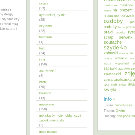
m
cytaty
maskotki
maskotka
(53)
mniejsze.
na prezent
motyle
oby drogą
cyto dzieci, cy nie
niebo
obrazek
noc
u są biała czy
ozdoby
(28)
pie
 zrobić taką
czytanki
portrety
Poznań
prezen
ało-szara, i
(22)
ptaki
ry
pudełka
scrap
foamiran
serwetki
soutache
(1)
szydełko
haft
zabawki
(34)
ubrania dla 
wakacje
uszyte
war
inne
w
woda
wspominki
(158)
zabawki
zabawki sz
Jak zrobić?
zdję
zawieszki
(8)
zima
znaleziska
kartki
świ
ślub
łąka
śnieg
(76)
święta
kulinaria
(13)
Info
malowane
Engine:
WordPress
(258)
Theme:
Qwilm!
mój skarb- moje hobby, czyli
Hosting:
dnd.popiel.b
zapiski mamuśki
(2)
moje miasto