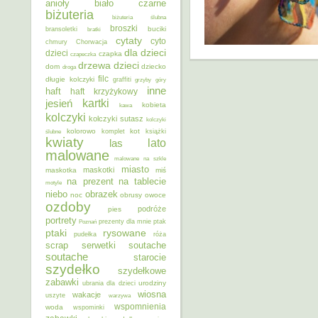
anioły
biało czarne
biżuteria
biżuteria ślubna
broszki
buciki
bransoletki
bratki
cytaty
cyto
chmury
Chorwacja
dla dzieci
dzieci
czapka
czapeczka
dzieci
drzewa
dom
dziecko
droga
filc
długie kolczyki
graffiti
grzyby
góry
inne
haft
haft krzyżykowy
kartki
jesień
kobieta
kawa
kolczyki
kolczyki sutasz
kolczyki
kolorowo
kot
ślubne
komplet
książki
kwiaty
lato
las
malowane
malowane na szkle
miasto
maskotki
maskotka
miś
na prezent
na tablecie
motyle
niebo
obrazek
noc
obrusy
owoce
ozdoby
podróże
pies
portrety
Poznań
prezenty dla mnie
ptak
ptaki
rysowane
pudełka
róża
scrap
soutache
serwetki
soutache
starocie
szydełko
szydełkowe
zabawki
urodziny
ubrania dla dzieci
wiosna
wakacje
uszyte
warzywa
wspomnienia
woda
wspominki