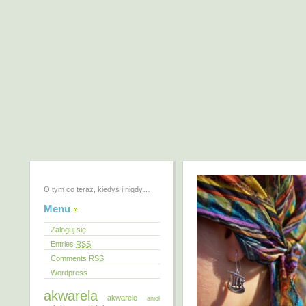
O tym co teraz, kiedyś i nigdy…
Menu
Zaloguj się
Entries
RSS
Comments
RSS
Wordpress
akwarela
akwarele
anioł