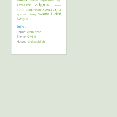
zabawki
zabawki szydełkowe
zając
zdjęcia
zawieszki
zielone
zwierzęta
zima
znaleziska
światło i cień
ślub
łąka
śnieg
święta
Info
Engine:
WordPress
Theme:
Qwilm!
Hosting:
dnd.popiel.biz