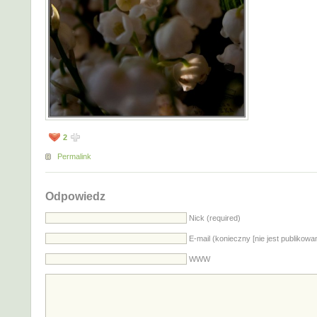
2
Permalink
Odpowiedz
Nick (required)
E-mail (konieczny [nie jest publikowa
WWW