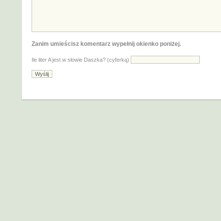
Zanim umieścisz komentarz wypełnij okienko poniżej.
Ile liter A jest w słowie Daszka? (cyferką)