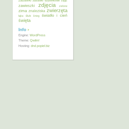
zabawki
zabawki szydełkowe
zając
zdjęcia
zawieszki
zielone
zwierzęta
zima
znaleziska
światło i cień
ślub
łąka
śnieg
święta
Info
Engine:
WordPress
Theme:
Qwilm!
Hosting:
dnd.popiel.biz