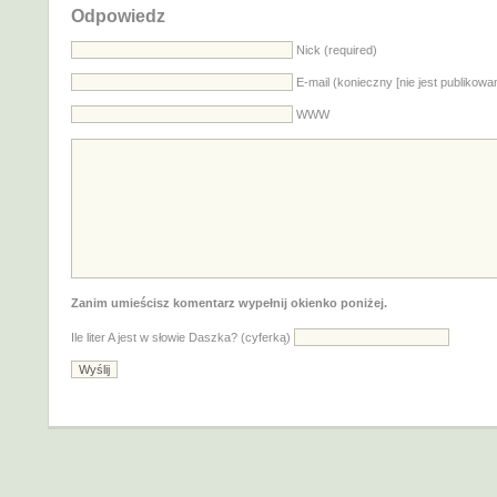
Odpowiedz
Nick (required)
E-mail (konieczny [nie jest publikowa
WWW
Zanim umieścisz komentarz wypełnij okienko poniżej.
Ile liter A jest w słowie Daszka? (cyferką)