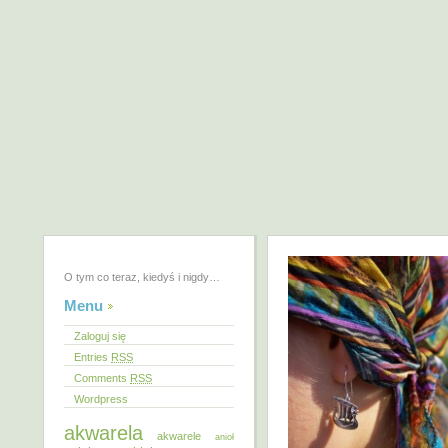
O tym co teraz, kiedyś i nigdy…
Menu
Zaloguj się
Entries
RSS
Comments
RSS
Wordpress
akwarela
akwarele
anioł