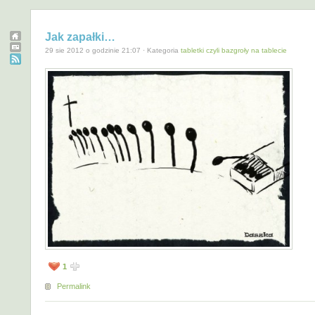
Jak zapałki…
29 sie 2012 o godzinie 21:07 · Kategoria
tabletki czyli bazgroły na tablecie
1
Permalink