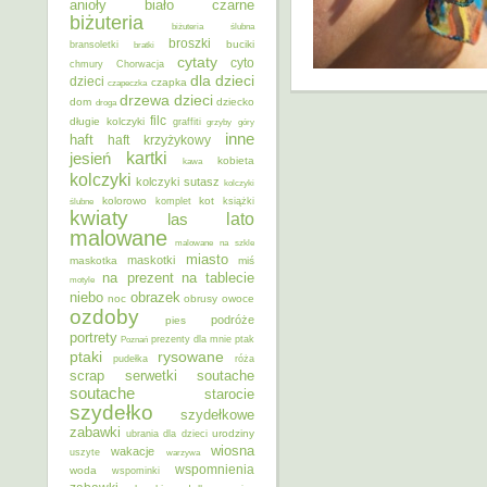
anioły
biało czarne
biżuteria
biżuteria ślubna
broszki
buciki
bransoletki
bratki
cytaty
cyto
chmury
Chorwacja
dla dzieci
dzieci
czapka
czapeczka
dzieci
drzewa
dom
dziecko
droga
filc
długie kolczyki
graffiti
grzyby
góry
inne
haft
haft krzyżykowy
kartki
jesień
kobieta
kawa
kolczyki
kolczyki sutasz
kolczyki
kolorowo
kot
ślubne
komplet
książki
kwiaty
lato
las
malowane
malowane na szkle
miasto
maskotki
maskotka
miś
na prezent
na tablecie
motyle
niebo
obrazek
noc
obrusy
owoce
ozdoby
podróże
pies
portrety
Poznań
prezenty dla mnie
ptak
ptaki
rysowane
pudełka
róża
scrap
soutache
serwetki
soutache
starocie
szydełko
szydełkowe
zabawki
urodziny
ubrania dla dzieci
wiosna
wakacje
uszyte
warzywa
wspomnienia
woda
wspominki