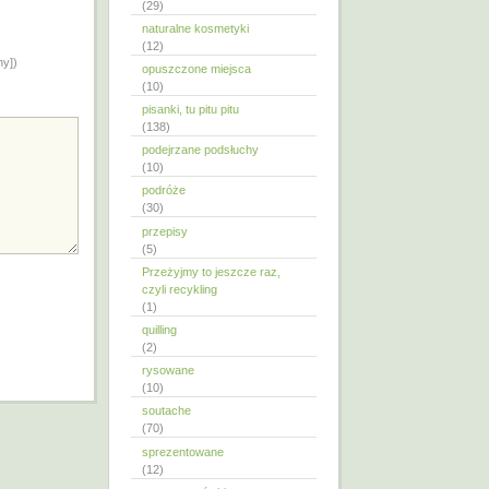
(29)
naturalne kosmetyki
(12)
ny])
opuszczone miejsca
(10)
pisanki, tu pitu pitu
(138)
podejrzane podsłuchy
(10)
podróże
(30)
przepisy
(5)
Przeżyjmy to jeszcze raz,
czyli recykling
(1)
quilling
(2)
rysowane
(10)
soutache
(70)
sprezentowane
(12)