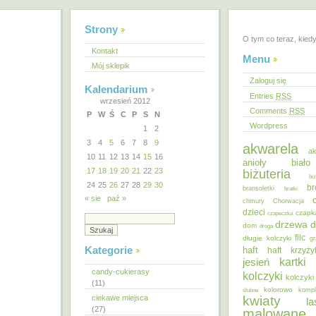
Strony
O tym co teraz, kied
Kontakt
Menu
Mój sklepik
Zaloguj się
Kalendarium
Entries
RSS
wrzesień 2012
Comments
RSS
P
W
Ś
C
P
S
N
Wordpress
1
2
3
4
5
6
7
8
9
akwarela
ak
10
11
12
13
14
15
16
anioły
biał
17
18
19
20
21
22
23
biżuteria
bi
24
25
26
27
28
29
30
br
bransoletki
bratki
« sie
paź »
chmury
Chorwacja
dzieci
czapk
czapeczka
d
drzewa
dom
droga
filc
długie kolczyki
gr
Kategorie
haft
haft krzyż
kartki
jesień
candy-cukierasy
kolczyki
kolczyki
(11)
kolorowo
ślubne
kompl
ciekawe miejsca
kwiaty
la
(27)
malowane