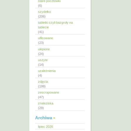
stare pocztówki
(6)
szydełko
(206)
tabletki czyli bazgroły na
tablecie
(41)
ufilcowane
(23)
ulepione
(24)
uszyte
(14)
uzależnienia
(4)
zdjęcia
(199)
zescrapowane
(47)
znaleziska
(29)
Archiwa
lipiec 2026