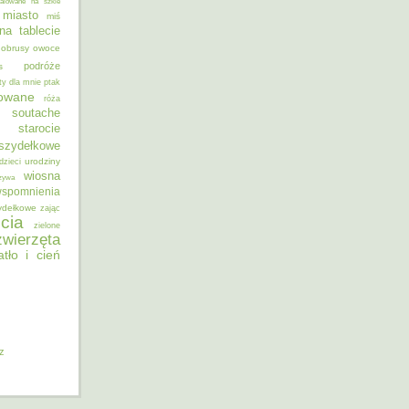
alowane na szkle
miasto
miś
na tablecie
obrusy
owoce
podróże
s
ty dla mnie
ptak
sowane
róża
soutache
starocie
szydełkowe
urodziny
dzieci
wiosna
zywa
spomnienia
ydełkowe
zając
cia
zielone
zwierzęta
atło i cień
iz