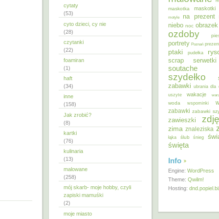
m
cytaty
maskotki
maskotka
(53)
na prezent
motyle
cyto dzieci, cy nie
niebo
obrazek
noc
ozdoby
(28)
pie
czytanki
portrety
Poznań
prezen
(22)
ptaki
ry
pudełka
scrap
foamiran
serwetki
soutache
(1)
szydełko
haft
zabawki
(34)
ubrania dla 
wakacje
uszyte
war
inne
w
woda
wspominki
(158)
zabawki
zabawki sz
Jak zrobić?
zdję
zawieszki
(8)
zima
znaleziska
kartki
świ
ślub
łąka
śnieg
(76)
święta
kulinaria
(13)
Info
malowane
Engine:
WordPress
(258)
Theme:
Qwilm!
mój skarb- moje hobby, czyli
Hosting:
dnd.popiel.b
zapiski mamuśki
(2)
moje miasto