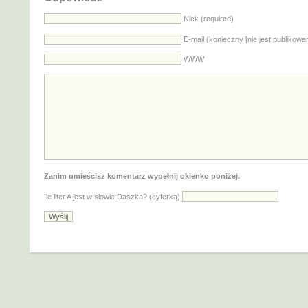
Nick (required)
E-mail (konieczny [nie jest publikowa
WWW
Zanim umieścisz komentarz wypełnij okienko poniżej.
Ile liter A jest w słowie Daszka? (cyferką)