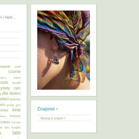
yś i nigdy…
warele
anioł
o czarne
żuteria ślubna
oszki
buciki
cytaty
cyto
dla dzieci
a
zieci
dziecko
affiti
grzyby
góry
Znajomi
inne
ykowy
kobieta
kawa
Strona o snach !
 sutasz
kolczyki
kot
et
książki
lato
s