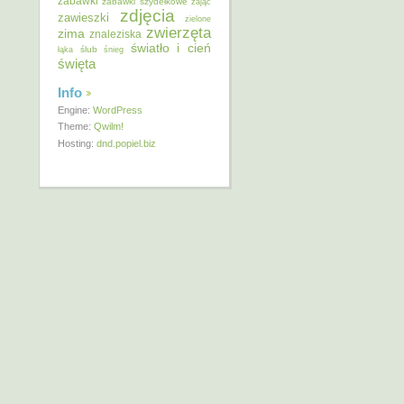
zabawki
zabawki szydełkowe
zając
zdjęcia
zawieszki
zielone
zwierzęta
zima
znaleziska
światło i cień
ślub
łąka
śnieg
święta
Info
Engine:
WordPress
Theme:
Qwilm!
Hosting:
dnd.popiel.biz