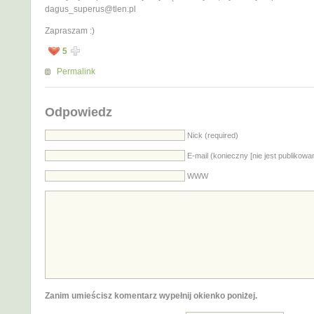
dagus_superus@tlen.pl
Zapraszam :)
5
Permalink
Odpowiedz
Nick (required)
E-mail (konieczny [nie jest publikowa
WWW
Zanim umieścisz komentarz wypełnij okienko poniżej.