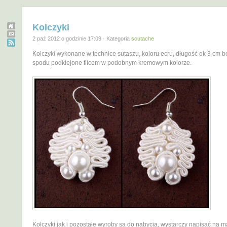
Kolczyki
2 paź 2012 o godzinie 17:09 · Kategoria
soutache
Kolczyki wykonane w technice sutaszu, koloru ecru, długość ok 3 cm b
spodu podklejone filcem w podobnym kremowym kolorze.
Kolczyki jak i pozostałe wyroby są do nabycia, wystarczy napisać na m