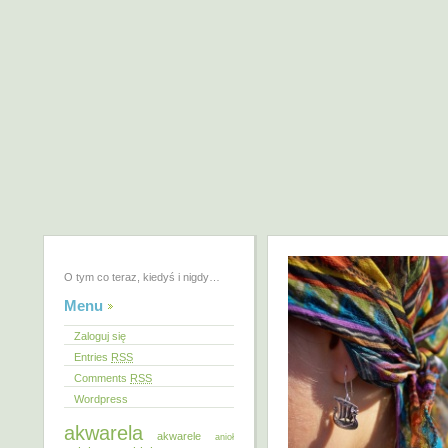
O tym co teraz, kiedyś i nigdy…
Menu
Zaloguj się
Entries
RSS
Comments
RSS
Wordpress
akwarela
akwarele
anioł