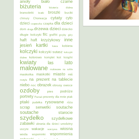
anioły
biało czarne
biżuteria
biżuteria ślubna
broszki
buciki
bransoletki
bratki
cytaty
cyto
chmury
Chorwacja
dla dzieci
dzieci
czapka
czapeczka
dzieci
drzewa
dom
dziecko
droga
filc
długie kolczyki
graffiti
grzyby
góry
inne
haft
haft krzyżykowy
kartki
jesień
kobieta
kawa
kolczyki
kolczyki sutasz
kolczyki
kolorowo
kot
ślubne
komplet
książki
kwiaty
lato
las
malowane
malowane na szkle
miasto
maskotki
maskotka
miś
na prezent
na tablecie
motyle
niebo
obrazek
noc
obrusy
owoce
ozdoby
podróże
pies
portrety
Poznań
prezenty dla mnie
ptak
ptaki
rysowane
pudełka
róża
scrap
soutache
serwetki
soutache
starocie
szydełko
szydełkowe
zabawki
urodziny
ubrania dla dzieci
wiosna
wakacje
uszyte
warzywa
wspomnienia
woda
wspominki