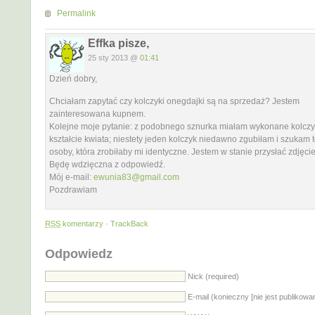
Permalink
Effka pisze,
25 sty 2013 @
01:41
Dzień dobry,
Chciałam zapytać czy kolczyki onegdajki są na sprzedaż? Jestem
zainteresowana kupnem.
Kolejne moje pytanie: z podobnego sznurka miałam wykonane kolczy
kształcie kwiata; niestety jeden kolczyk niedawno zgubiłam i szukam 
osoby, która zrobiłaby mi identyczne. Jestem w stanie przysłać zdjęcie
Będę wdzięczna z odpowiedź.
Mój e-mail:
ewunia83@gmail.com
Pozdrawiam
RSS
komentarzy
·
TrackBack
Odpowiedz
Nick (required)
E-mail (konieczny [nie jest publikowa