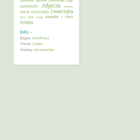
zabawki
zabawki szydełkowe
zając
zdjęcia
zawieszki
zielone
zwierzęta
zima
znaleziska
światło i cień
ślub
łąka
śnieg
święta
Info
Engine:
WordPress
Theme:
Qwilm!
Hosting:
dnd.popiel.biz