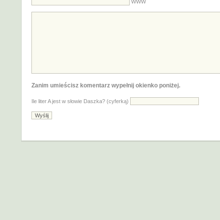
WWW
Zanim umieścisz komentarz wypełnij okienko poniżej.
Ile liter A jest w słowie Daszka? (cyferką)