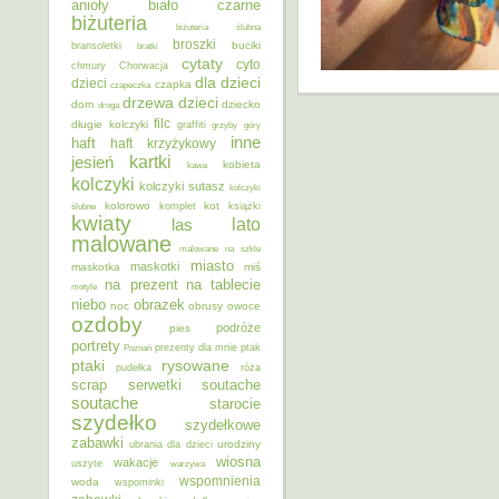
anioły
biało czarne
biżuteria
biżuteria ślubna
broszki
buciki
bransoletki
bratki
cytaty
cyto
chmury
Chorwacja
dla dzieci
dzieci
czapka
czapeczka
dzieci
drzewa
dom
dziecko
droga
filc
długie kolczyki
graffiti
grzyby
góry
inne
haft
haft krzyżykowy
kartki
jesień
kobieta
kawa
kolczyki
kolczyki sutasz
kolczyki
kolorowo
kot
ślubne
komplet
książki
kwiaty
lato
las
malowane
malowane na szkle
miasto
maskotki
maskotka
miś
na prezent
na tablecie
motyle
niebo
obrazek
noc
obrusy
owoce
ozdoby
podróże
pies
portrety
Poznań
prezenty dla mnie
ptak
ptaki
rysowane
pudełka
róża
scrap
soutache
serwetki
soutache
starocie
szydełko
szydełkowe
zabawki
urodziny
ubrania dla dzieci
wiosna
wakacje
uszyte
warzywa
wspomnienia
woda
wspominki