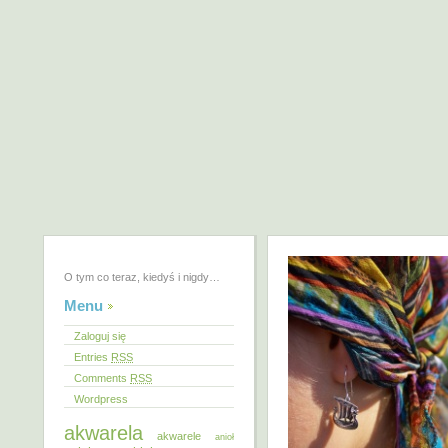
O tym co teraz, kiedyś i nigdy…
Menu
Zaloguj się
Entries
RSS
Comments
RSS
Wordpress
akwarela
akwarele
anioł