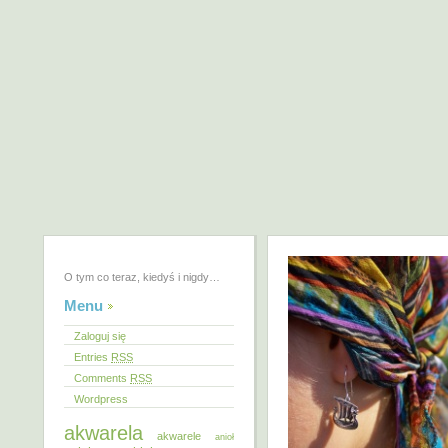
O tym co teraz, kiedyś i nigdy…
Menu
Zaloguj się
Entries
RSS
Comments
RSS
Wordpress
akwarela
akwarele
anioł