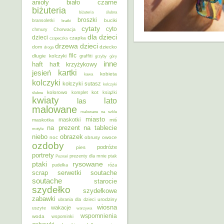
anioły
biało czarne
biżuteria
biżuteria ślubna
broszki
buciki
bransoletki
bratki
cytaty
cyto
chmury
Chorwacja
dla dzieci
dzieci
czapka
czapeczka
dzieci
drzewa
dom
dziecko
droga
filc
długie kolczyki
graffiti
grzyby
góry
inne
haft
haft krzyżykowy
kartki
jesień
kobieta
kawa
kolczyki
kolczyki sutasz
kolczyki
kolorowo
kot
ślubne
komplet
książki
kwiaty
lato
las
malowane
malowane na szkle
miasto
maskotki
maskotka
miś
na prezent
na tablecie
motyle
niebo
obrazek
noc
obrusy
owoce
ozdoby
podróże
pies
portrety
Poznań
prezenty dla mnie
ptak
ptaki
rysowane
pudełka
róża
scrap
soutache
serwetki
soutache
starocie
szydełko
szydełkowe
zabawki
urodziny
ubrania dla dzieci
wiosna
wakacje
uszyte
warzywa
wspomnienia
woda
wspominki