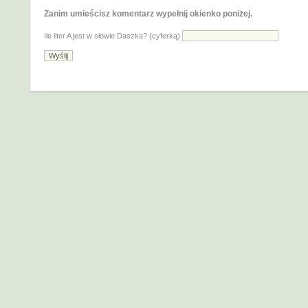
Zanim umieścisz komentarz wypełnij okienko poniżej.
Ile liter A jest w słowie Daszka? (cyferką)