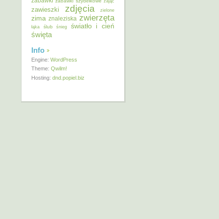
zabawki
zabawki szydełkowe
zając
zdjęcia
zawieszki
zielone
zwierzęta
zima
znaleziska
światło i cień
ślub
łąka
śnieg
święta
Info
Engine:
WordPress
Theme:
Qwilm!
Hosting:
dnd.popiel.biz