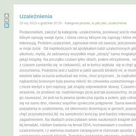
Uzależnienia
23 sty 2013 o godzinie 20:15 · Kategoria
pisanki, tu pitu pitu
,
uzależnienia
Postanowiłam, założyć tą kategorię- uzależnienia, ponieważ jest to mie
którym opisuję swoje życie, i różne rzeczy którymi się zajmuję i które m
interesują. Problem uzależnień, zajmował mnie od zawsze, jest ponie
w moje życie. Od najmłodszych lat spotykałam ludzi uzależnionych gł
alkoholu, myślę, że zebrawszy wszystkie moje „obrazy” sama mogłab
jakąś książkę. Na początku czułam tylko strach, potem obrzydzenie, ni
z czasem zamieniła się w ciekawość, aż w końcu wykluła się w chęć 
zrozumienia. Podobnie jest z ludźmi w jakiś sposób bliskimi mi, w moi
właśnie takie uczucia wzbudzali we mnie, choć przyznam , że najtrudni
najbardziej bolesnym była pewna miłość do człowieka uzależnionego 
( może kiedyś o tym napiszę, jak znajdę odpowiednie słowa). Czase
wrażenie, że problem np. nadmiernego picia jest tak powszechny, że pr
go zauważać, że jest na to pewna społeczna zgoda a potem, gdy człow
się na samo dno, również wspólne społeczne potępienie. Sama kwest
popadania w uzależnienia, od skłonności drzemiącej w genach, poprze
chęć przynależności,itd. na samotności kończąc jest bardzo interesuj
zagadnieniem. Na studiach przeczytałam wiele naukowych książek do
tej tematyki, robiłam badania na temat DDA, rozmawiałam z osobami
uzależnionymi, i z wieloma osobami cierpiącymi w różnoraki sposób 