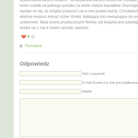
uzależniania swoich bliskich. Tematyka jest bardzo obszerna, rozległa, 
lustro rozbite od jednego pocisku na wiele małych kawałków. Dlaczego
wydaje mi się, że mógłby przejrzeć się w nim prawie każdy. Chciałaby
właśnie miejscu zebrać różne 'dzieła’ traktujące lub nawiązujące do p
uzależnień. Moja ocena przytaczanych filmów, lub książek jest subiekty
trzeba się z nią w żaden sposób zgadzać.
0
Permalink
Odpowiedz
Nick (required)
E-mail (konieczny [nie jest publikowa
WWW