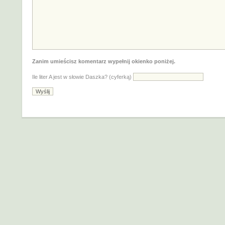
Zanim umieścisz komentarz wypełnij okienko poniżej.
Ile liter A jest w słowie Daszka? (cyferką)