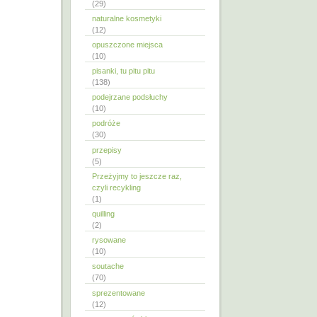
(29)
naturalne kosmetyki
(12)
opuszczone miejsca
(10)
pisanki, tu pitu pitu
(138)
podejrzane podsłuchy
(10)
podróże
(30)
przepisy
(5)
Przeżyjmy to jeszcze raz,
czyli recykling
(1)
quilling
(2)
rysowane
(10)
soutache
(70)
sprezentowane
(12)