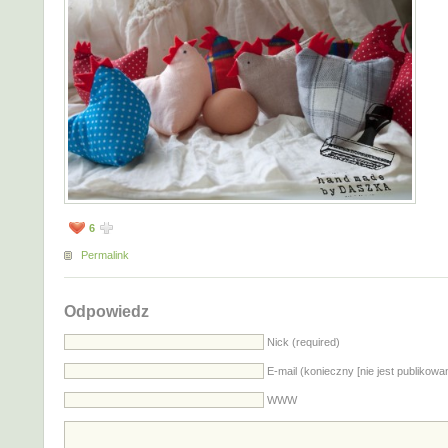
6
Permalink
Odpowiedz
Nick (required)
E-mail (konieczny [nie jest publikowa
WWW