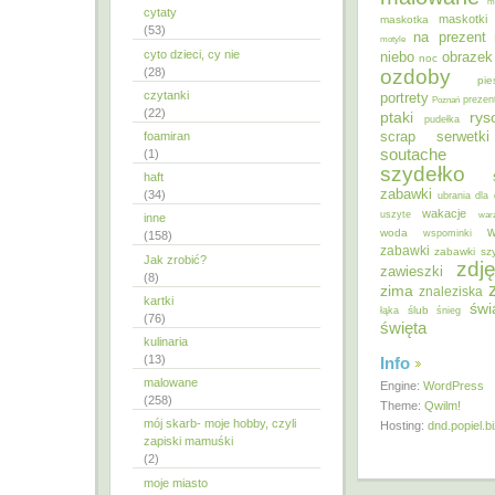
m
cytaty
maskotki
maskotka
(53)
na prezent
motyle
cyto dzieci, cy nie
niebo
obrazek
noc
ozdoby
(28)
pie
czytanki
portrety
Poznań
prezen
(22)
ptaki
ry
pudełka
scrap
foamiran
serwetki
soutache
(1)
szydełko
haft
zabawki
(34)
ubrania dla 
wakacje
uszyte
war
inne
w
woda
wspominki
(158)
zabawki
zabawki sz
Jak zrobić?
zdję
zawieszki
(8)
zima
znaleziska
kartki
świ
ślub
łąka
śnieg
(76)
święta
kulinaria
(13)
Info
malowane
Engine:
WordPress
(258)
Theme:
Qwilm!
mój skarb- moje hobby, czyli
Hosting:
dnd.popiel.b
zapiski mamuśki
(2)
moje miasto