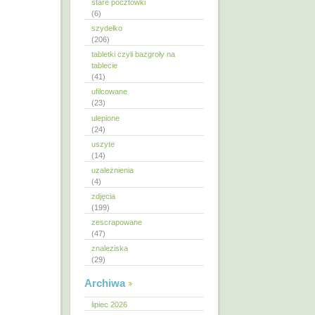
stare pocztówki
(6)
szydełko
(206)
tabletki czyli bazgroły na
tablecie
(41)
ufilcowane
(23)
ulepione
(24)
uszyte
(14)
uzależnienia
(4)
zdjęcia
(199)
zescrapowane
(47)
znaleziska
(29)
Archiwa
lipiec 2026