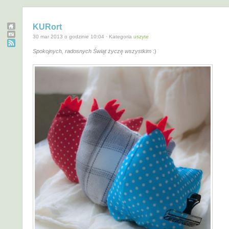
KURort
30 mar 2013 o godzinie 10:04 · Kategoria
uszyte
Spokojnych, radosnych Świąt życzę wszystkim
:)