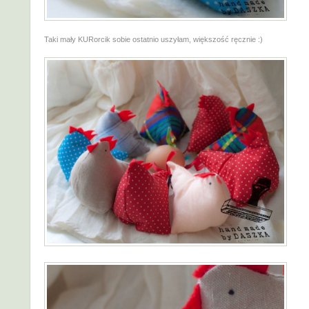
Taki mały KURorcik sobie ostatnio uszyłam, większość ręcznie :)