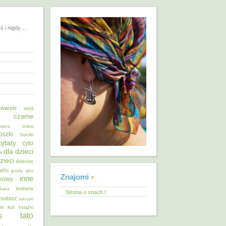
yś i nigdy…
warele
anioł
o czarne
żuteria ślubna
oszki
buciki
cytaty
cyto
dla dzieci
a
zieci
dziecko
affiti
grzyby
góry
Znajomi
inne
ykowy
kobieta
kawa
Strona o snach !
 sutasz
kolczyki
kot
et
książki
lato
s