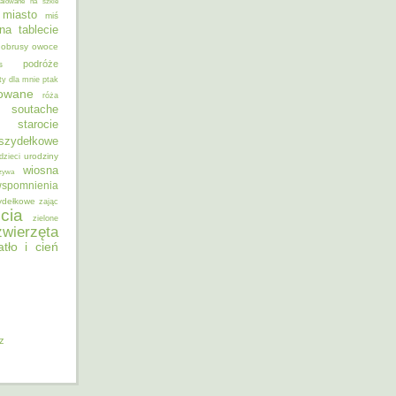
alowane na szkle
miasto
miś
na tablecie
obrusy
owoce
podróże
s
ty dla mnie
ptak
sowane
róża
soutache
starocie
szydełkowe
urodziny
dzieci
wiosna
zywa
spomnienia
ydełkowe
zając
cia
zielone
zwierzęta
atło i cień
iz