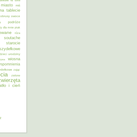
alowane na szkle
miasto
miś
na tablecie
obrusy
owoce
podróże
s
ty dla mnie
ptak
sowane
róża
soutache
starocie
szydełkowe
urodziny
dzieci
wiosna
zywa
spomnienia
ydełkowe
zając
cia
zielone
zwierzęta
atło i cień
iz