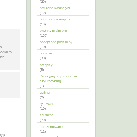
(29)
naturalne kosmetyki
(12)
opuszczone miejsca
(10)
pisanki, tu pitu pitu
(138)
podejrzane podsłuchy
(10)
mś
padku to
podróże
ich
(30)
przepisy
(5)
Przeżyjmy to jeszcze raz,
czyli recykling
(1)
quilling
(2)
rysowane
(10)
soutache
(70)
sprezentowane
(12)
ny])