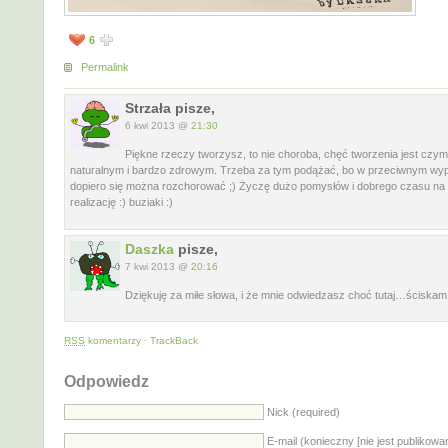
6
Permalink
Strzała pisze,
6 kwi 2013 @
21:30
Piękne rzeczy tworzysz, to nie choroba, chęć tworzenia jest czy
naturalnym i bardzo zdrowym. Trzeba za tym podążać, bo w przeciwnym wy
dopiero się można rozchorować ;) Życzę dużo pomysłów i dobrego czasu na 
realizację :) buziaki :)
Daszka
pisze,
7 kwi 2013 @
20:16
Dziękuję za miłe słowa, i że mnie odwiedzasz choć tutaj…ściskam
RSS
komentarzy
·
TrackBack
Odpowiedz
Nick (required)
E-mail (konieczny [nie jest publikowa