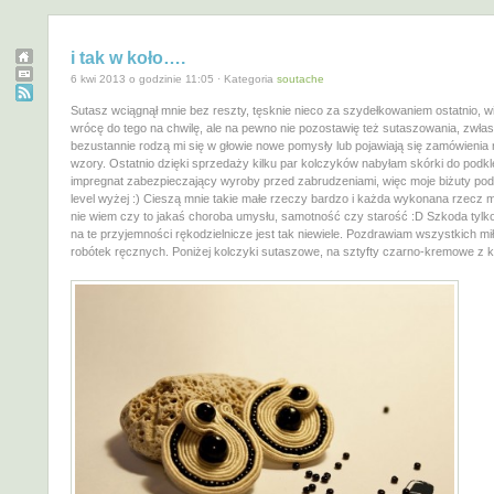
i tak w koło….
6 kwi 2013 o godzinie 11:05 · Kategoria
soutache
Sutasz wciągnął mnie bez reszty, tęsknie nieco za szydełkowaniem ostatnio, w
wrócę do tego na chwilę, ale na pewno nie pozostawię też sutaszowania, zwła
bezustannie rodzą mi się w głowie nowe pomysły lub pojawiają się zamówienia
wzory. Ostatnio dzięki sprzedaży kilku par kolczyków nabyłam skórki do podkle
impregnat zabezpieczający wyroby przed zabrudzeniami, więc moje biżuty po
level wyżej :) Cieszą mnie takie małe rzeczy bardzo i każda wykonana rzecz m
nie wiem czy to jakaś choroba umysłu, samotność czy starość :D Szkoda tylk
na te przyjemności rękodzielnicze jest tak niewiele. Pozdrawiam wszystkich m
robótek ręcznych. Poniżej kolczyki sutaszowe, na sztyfty czarno-kremowe z k