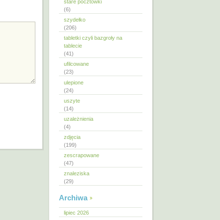
stare pocztówki
(6)
szydełko
(206)
tabletki czyli bazgroły na
tablecie
(41)
ufilcowane
(23)
ulepione
(24)
uszyte
(14)
uzależnienia
(4)
zdjęcia
(199)
zescrapowane
(47)
znaleziska
(29)
Archiwa
lipiec 2026