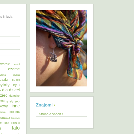
yś i nigdy…
warele
anioł
o czarne
żuteria ślubna
oszki
buciki
cytaty
cyto
dla dzieci
a
zieci
dziecko
affiti
grzyby
góry
Znajomi
inne
ykowy
kobieta
kawa
Strona o snach !
 sutasz
kolczyki
kot
et
książki
lato
s