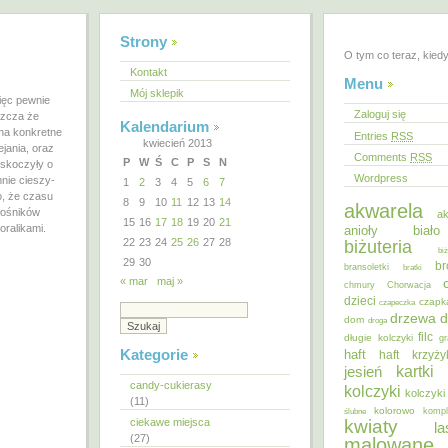
Strony
O tym co teraz, kied
Kontakt
Menu
Mój sklepik
ięc pewnie
Zaloguj się
szcza że
Kalendarium
 na konkretne
Entries
RSS
kwiecień 2013
jania, oraz
Comments
RSS
P
W
Ś
C
P
S
N
dskoczyły o
Wordpress
nie cieszy-
1
2
3
4
5
6
7
o, że czasu
8
9
10
11
12
13
14
akwarela
iłośników
ak
15
16
17
18
19
20
21
oralikami.
anioły
biał
22
23
24
25
26
27
28
biżuteria
bi
29
30
br
bransoletki
bratki
« mar
maj »
chmury
Chorwacja
dzieci
czapk
czapeczka
d
drzewa
dom
droga
filc
długie kolczyki
gr
Kategorie
haft
haft krzyż
kartki
jesień
candy-cukierasy
kolczyki
kolczyki
(11)
kolorowo
ślubne
kompl
ciekawe miejsca
kwiaty
la
(27)
malowane