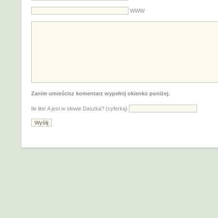
WWW
Zanim umieścisz komentarz wypełnij okienko poniżej.
Ile liter A jest w słowie Daszka? (cyferką)