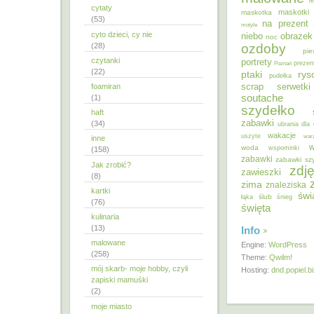
m
cytaty
maskotki
maskotka
(53)
na prezent
motyle
cyto dzieci, cy nie
niebo
obrazek
noc
ozdoby
(28)
pie
czytanki
portrety
Poznań
prezen
(22)
ptaki
ry
pudełka
scrap
foamiran
serwetki
soutache
(1)
szydełko
haft
zabawki
(34)
ubrania dla 
wakacje
uszyte
war
inne
w
woda
wspominki
(158)
zabawki
zabawki sz
Jak zrobić?
zdję
zawieszki
(8)
zima
znaleziska
kartki
świ
ślub
łąka
śnieg
(76)
święta
kulinaria
(13)
Info
malowane
Engine:
WordPress
(258)
Theme:
Qwilm!
mój skarb- moje hobby, czyli
Hosting:
dnd.popiel.b
zapiski mamuśki
(2)
moje miasto