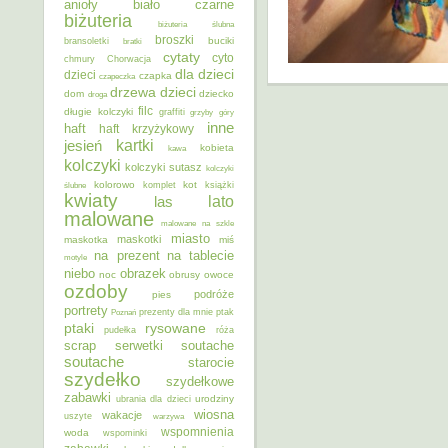
anioły
biało czarne
biżuteria
biżuteria ślubna
broszki
buciki
bransoletki
bratki
cytaty
cyto
chmury
Chorwacja
dla dzieci
dzieci
czapka
czapeczka
dzieci
drzewa
dom
dziecko
droga
filc
długie kolczyki
graffiti
grzyby
góry
inne
haft
haft krzyżykowy
kartki
jesień
kobieta
kawa
kolczyki
kolczyki sutasz
kolczyki
kolorowo
kot
ślubne
komplet
książki
kwiaty
lato
las
malowane
malowane na szkle
miasto
maskotki
maskotka
miś
na prezent
na tablecie
motyle
niebo
obrazek
noc
obrusy
owoce
ozdoby
podróże
pies
portrety
Poznań
prezenty dla mnie
ptak
ptaki
rysowane
pudełka
róża
scrap
soutache
serwetki
soutache
starocie
szydełko
szydełkowe
zabawki
urodziny
ubrania dla dzieci
wiosna
wakacje
uszyte
warzywa
wspomnienia
woda
wspominki