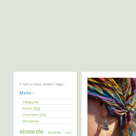
O tym co teraz, kiedyś i nigdy…
Menu
Zaloguj się
Entries
RSS
Comments
RSS
Wordpress
akwarela
akwarele
anioł