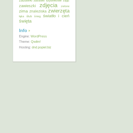
zabawki
zabawki szydełkowe
zając
zdjęcia
zawieszki
zielone
zwierzęta
zima
znaleziska
światło i cień
ślub
łąka
śnieg
święta
Info
Engine:
WordPress
Theme:
Qwilm!
Hosting:
dnd.popiel.biz