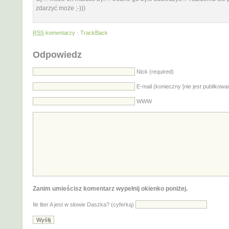
zdarzyć może ;-)))
RSS
komentarzy
·
TrackBack
Odpowiedz
Nick (required)
E-mail (konieczny [nie jest publikowa
WWW
Zanim umieścisz komentarz wypełnij okienko poniżej.
Ile liter A jest w słowie Daszka? (cyferką)