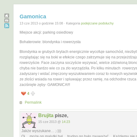
Gamonica
13 cze 2013 o godzinie 15:08 · Kategoria
podejrzane podsłuchy
Miejsce akcji: parking osiedlowy
Bohaterowie: blondynka i rowerzysta
Blondynka w grubych brylach energicznie wycofuje samochód, niezbyt
rozglądając się na boki w efekcie czego zatrzymuje się na przejeżdża
rowerzyście. Face zaczyna soczyście wyzywać, wielce zdziwioną blond
chyba nie bardzo wie co za zło wyrządziła. Po kilku minutach rowerzys
zadyszany i widać zmęczony wyszukiwaniem coraz to nowych wyzwisk
ze złości wsiada na rower i spluwając przez ramię, na odchodne rzuca
zaciśnięte zęby- GAMONICA!!!
4
Permalink
Brujita
pisze,
15 cze 2013 @
14:23
Jakże wyszukane… ;-)))
Oj… może on malutki był… trudno go było zauważyć… Każdemu sie p