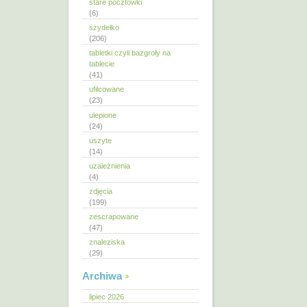
stare pocztówki
(6)
szydełko
(206)
tabletki czyli bazgroły na
tablecie
(41)
ufilcowane
(23)
ulepione
(24)
uszyte
(14)
uzależnienia
(4)
zdjęcia
(199)
zescrapowane
(47)
znaleziska
(29)
Archiwa
lipiec 2026