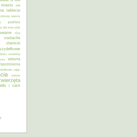
alowane na szkle
miasto
miś
na tablecie
obrusy
owoce
podróże
s
ty dla mnie
ptak
sowane
róża
soutache
starocie
szydełkowe
urodziny
dzieci
wiosna
zywa
spomnienia
ydełkowe
zając
cia
zielone
zwierzęta
atło i cień
iz