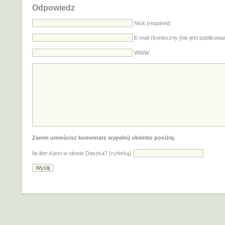
Odpowiedz
Nick (required)
E-mail (konieczny [nie jest publikowa
WWW
Zanim umieścisz komentarz wypełnij okienko poniżej.
Ile liter A jest w słowie Daszka? (cyferką)