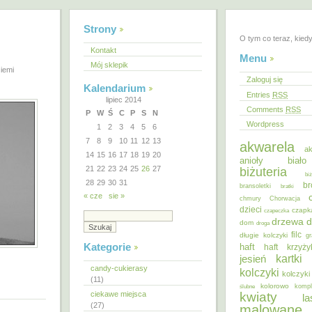
Strony
O tym co teraz, kied
Kontakt
Menu
Mój sklepik
iemi
Zaloguj się
Kalendarium
Entries
RSS
lipiec 2014
Comments
RSS
P
W
Ś
C
P
S
N
Wordpress
1
2
3
4
5
6
7
8
9
10
11
12
13
akwarela
ak
14
15
16
17
18
19
20
anioły
biał
21
22
23
24
25
26
27
biżuteria
bi
28
29
30
31
br
bransoletki
bratki
« cze
sie »
chmury
Chorwacja
dzieci
czapk
czapeczka
d
drzewa
dom
droga
filc
długie kolczyki
gr
Kategorie
haft
haft krzyż
kartki
jesień
candy-cukierasy
kolczyki
kolczyki
(11)
kolorowo
ślubne
kompl
ciekawe miejsca
kwiaty
la
(27)
malowane