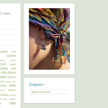
yś i nigdy…
warele
anioł
o czarne
żuteria ślubna
oszki
buciki
cytaty
cyto
dla dzieci
a
zieci
dziecko
affiti
grzyby
góry
Znajomi
inne
ykowy
kobieta
kawa
Strona o snach !
 sutasz
kolczyki
kot
et
książki
lato
s