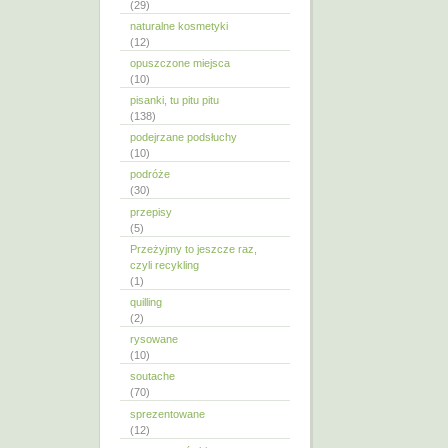
(29)
naturalne kosmetyki
(12)
opuszczone miejsca
(10)
pisanki, tu pitu pitu
(138)
podejrzane podsłuchy
(10)
podróże
(30)
przepisy
(5)
Przeżyjmy to jeszcze raz,
czyli recykling
(1)
quilling
(2)
rysowane
(10)
soutache
(70)
sprezentowane
(12)