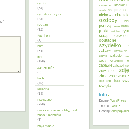
m
cytaty
maskotki
maskotka
(53)
na prezent
motyle
cyto dzieci, cy nie
niebo
obrazek
noc
ozdoby
(28)
pie
ny])
czytanki
portrety
Poznań
prezen
(22)
ptaki
ry
pudełka
scrap
foamiran
serwetki
soutache
(1)
szydełko
haft
zabawki
(34)
ubrania dla 
wakacje
uszyte
war
inne
w
woda
wspominki
(158)
zabawki
zabawki sz
Jak zrobić?
zdję
zawieszki
(8)
zima
znaleziska
kartki
świ
ślub
łąka
śnieg
(76)
święta
kulinaria
(13)
Info
malowane
Engine:
WordPress
(258)
Theme:
Qwilm!
mój skarb- moje hobby, czyli
Hosting:
dnd.popiel.b
zapiski mamuśki
(2)
moje miasto