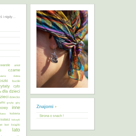
yś i nigdy…
warele
anioł
o czarne
żuteria ślubna
oszki
buciki
cytaty
cyto
dla dzieci
a
zieci
dziecko
affiti
grzyby
góry
Znajomi
inne
ykowy
kobieta
kawa
Strona o snach !
 sutasz
kolczyki
kot
et
książki
lato
s