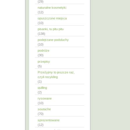
(29)
naturalne kosmetyki
(12)
opuszczone miejsca
(10)
pisanki, tu pitu pitu
(138)
podejrzane podsłuchy
(10)
podróże
(30)
przepisy
(5)
Przeżyjmy to jeszcze raz,
czyli recykling
(1)
quilling
(2)
rysowane
(10)
soutache
(70)
sprezentowane
(12)