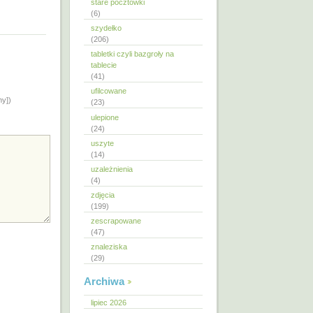
stare pocztówki
(6)
szydełko
(206)
tabletki czyli bazgroły na
tablecie
(41)
ufilcowane
ny])
(23)
ulepione
(24)
uszyte
(14)
uzależnienia
(4)
zdjęcia
(199)
zescrapowane
(47)
znaleziska
(29)
Archiwa
lipiec 2026