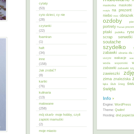
m
cytaty
maskotki
maskotka
(53)
na prezent
motyle
cyto dzieci, cy nie
niebo
obrazek
noc
ozdoby
(28)
pie
czytanki
portrety
Poznań
prezen
(22)
ptaki
ry
pudełka
scrap
foamiran
serwetki
soutache
(1)
szydełko
haft
zabawki
(34)
ubrania dla 
wakacje
uszyte
war
inne
w
woda
wspominki
(158)
zabawki
zabawki sz
Jak zrobić?
zdję
zawieszki
(8)
zima
znaleziska
kartki
świ
ślub
łąka
śnieg
(76)
święta
kulinaria
(13)
Info
malowane
Engine:
WordPress
(258)
Theme:
Qwilm!
mój skarb- moje hobby, czyli
Hosting:
dnd.popiel.b
zapiski mamuśki
(2)
moje miasto