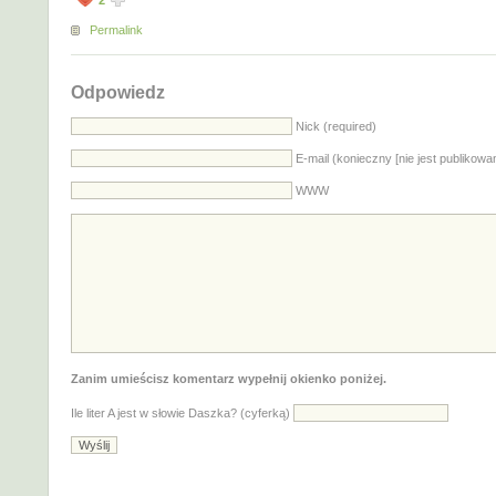
2
Permalink
Odpowiedz
Nick (required)
E-mail (konieczny [nie jest publikowa
WWW
Zanim umieścisz komentarz wypełnij okienko poniżej.
Ile liter A jest w słowie Daszka? (cyferką)