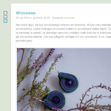
Wrzosowo
29 wrz 2014 o godzinie 16:26 · Kategoria
soutache
Nie może obyć się bez wrzosowego motywu we wrześniu. W tym roku widział
wrzosowiska, cudne kwitnące wrzosowe kobierce, przetykane babim latem. T
oczarowały te widoki, że pewnego wieczoru zrobiłam małe kolczyki w kolorysty
jak wrzosowa właśnie. Oto one (długość od bigla 3,5 cm, szerokość 3 cm., bigl
posrebrzane)