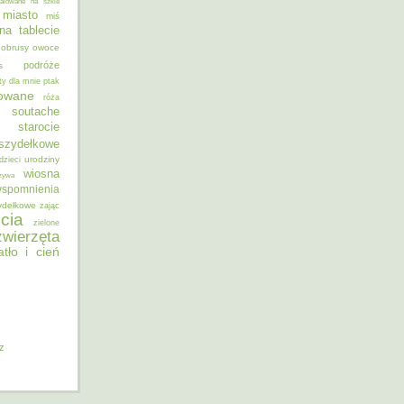
alowane na szkle
miasto
miś
na tablecie
obrusy
owoce
podróże
s
ty dla mnie
ptak
sowane
róża
soutache
starocie
szydełkowe
urodziny
dzieci
wiosna
zywa
spomnienia
ydełkowe
zając
cia
zielone
zwierzęta
atło i cień
iz