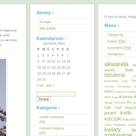
Strony
O tym co teraz, kied
Kontakt
Menu
Mój sklepik
am bajeczne
Zaloguj się
ak mnie
Kalendarium
ce nie innej
Entries
RSS
wrzesień 2014
e
Comments
RSS
P
W
Ś
C
P
S
N
Wordpress
1
2
3
4
5
6
7
8
9
10
11
12
13
14
akwarela
ak
15
16
17
18
19
20
21
anioły
biał
22
23
24
25
26
27
28
biżuteria
bi
29
30
br
bransoletki
bratki
« sie
paź »
chmury
Chorwacja
dzieci
czapk
czapeczka
d
drzewa
dom
droga
filc
długie kolczyki
gr
Kategorie
haft
haft krzyż
kartki
jesień
candy-cukierasy
kolczyki
kolczyki
(11)
kolorowo
ślubne
kompl
ciekawe miejsca
kwiaty
la
(27)
malowane