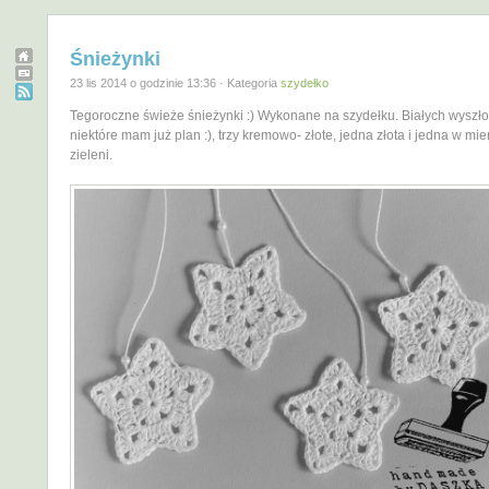
Śnieżynki
23 lis 2014 o godzinie 13:36 · Kategoria
szydełko
Tegoroczne świeże śnieżynki :) Wykonane na szydełku. Białych wyszło
niektóre mam już plan :), trzy kremowo- złote, jedna złota i jedna w mie
zieleni.