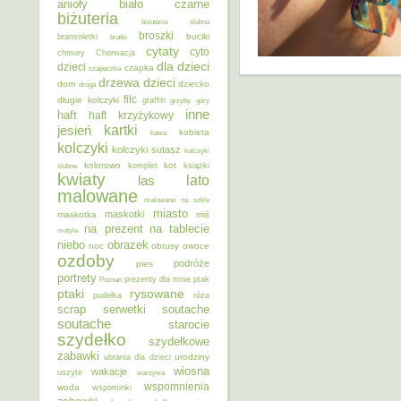
anioły
biało czarne
biżuteria
biżuteria ślubna
broszki
buciki
bransoletki
bratki
cytaty
cyto
chmury
Chorwacja
dla dzieci
dzieci
czapka
czapeczka
dzieci
drzewa
dom
dziecko
droga
filc
długie kolczyki
graffiti
grzyby
góry
inne
haft
haft krzyżykowy
kartki
jesień
kobieta
kawa
kolczyki
kolczyki sutasz
kolczyki
kolorowo
kot
ślubne
komplet
książki
kwiaty
lato
las
malowane
malowane na szkle
miasto
maskotki
maskotka
miś
na prezent
na tablecie
motyle
niebo
obrazek
noc
obrusy
owoce
ozdoby
podróże
pies
portrety
Poznań
prezenty dla mnie
ptak
ptaki
rysowane
pudełka
róża
scrap
soutache
serwetki
soutache
starocie
szydełko
szydełkowe
zabawki
urodziny
ubrania dla dzieci
wiosna
wakacje
uszyte
warzywa
wspomnienia
woda
wspominki