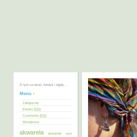
O tym co teraz, kiedyś i nigdy…
Menu
Zaloguj się
Entries
RSS
Comments
RSS
Wordpress
akwarela
akwarele
anioł