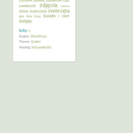
zabawki
zabawki szydełkowe
zając
zdjęcia
zawieszki
zielone
zwierzęta
zima
znaleziska
światło i cień
ślub
łąka
śnieg
święta
Info
Engine:
WordPress
Theme:
Qwilm!
Hosting:
dnd.popiel.biz