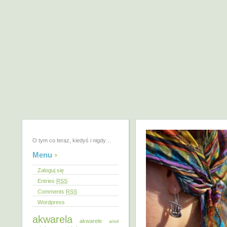
O tym co teraz, kiedyś i nigdy…
Menu
Zaloguj się
Entries
RSS
Comments
RSS
Wordpress
akwarela
akwarele
anioł