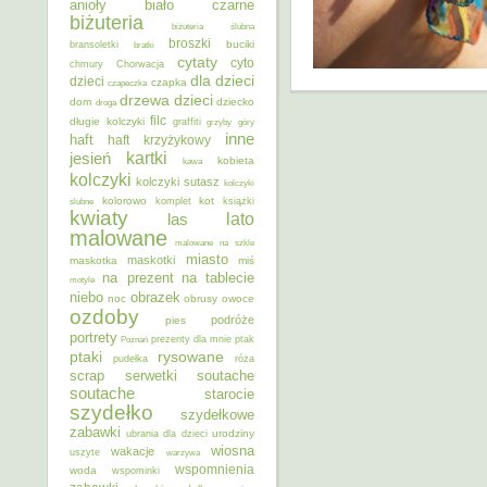
anioły
biało czarne
biżuteria
biżuteria ślubna
broszki
buciki
bransoletki
bratki
cytaty
cyto
chmury
Chorwacja
dla dzieci
dzieci
czapka
czapeczka
dzieci
drzewa
dom
dziecko
droga
filc
długie kolczyki
graffiti
grzyby
góry
inne
haft
haft krzyżykowy
kartki
jesień
kobieta
kawa
kolczyki
kolczyki sutasz
kolczyki
kolorowo
kot
ślubne
komplet
książki
kwiaty
lato
las
malowane
malowane na szkle
miasto
maskotki
maskotka
miś
na prezent
na tablecie
motyle
niebo
obrazek
noc
obrusy
owoce
ozdoby
podróże
pies
portrety
Poznań
prezenty dla mnie
ptak
ptaki
rysowane
pudełka
róża
scrap
soutache
serwetki
soutache
starocie
szydełko
szydełkowe
zabawki
urodziny
ubrania dla dzieci
wiosna
wakacje
uszyte
warzywa
wspomnienia
woda
wspominki