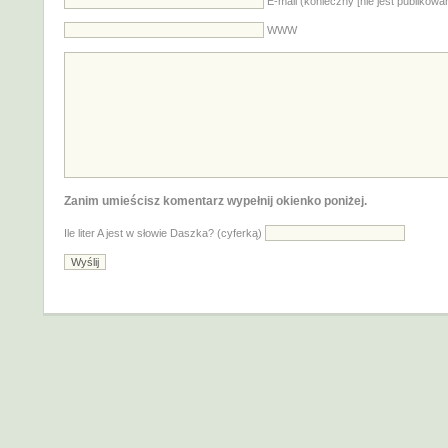
E-mail (konieczny [nie jest publikowa
WWW
Zanim umieścisz komentarz wypełnij okienko poniżej.
Ile liter A jest w słowie Daszka? (cyferką)