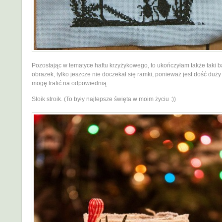
Pozostając w tematyce haftu krzyżykowego, to ukończyłam także taki 
obrazek, tylko jeszcze nie doczekał się ramki, ponieważ jest dość duży 
mogę trafić na odpowiednią.
Słoik stroik. (To były najlepsze święta w moim życiu :))