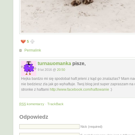
5
Permalink
turnauomanka
pisze,
9 lut 2016 @
20:50
Hejka bardzo mi się spodobał haft jeleni z kąd go znalazlas? Mam nad
nie bedziesz zla jak go wyhaftuje. Twoj blog jest super zapraszam na
stronke z haftami
http://www.facebook.com/haftowanie
:)
RSS
komentarzy
·
TrackBack
Odpowiedz
Nick (required)