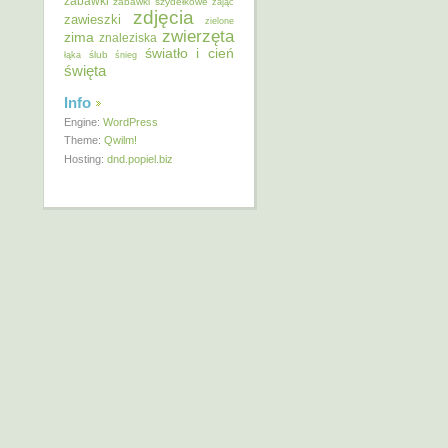
zabawki
zabawki szydełkowe
zając
zdjęcia
zawieszki
zielone
zwierzęta
zima
znaleziska
światło i cień
ślub
łąka
śnieg
święta
Info
Engine:
WordPress
Theme:
Qwilm!
Hosting:
dnd.popiel.biz