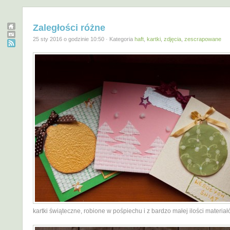
Zaległości różne
25 sty 2016 o godzinie 10:50 · Kategoria
haft
,
kartki
,
zdjęcia
,
zescrapowane
kartki świąteczne, robione w pośpiechu i z bardzo małej ilości materia