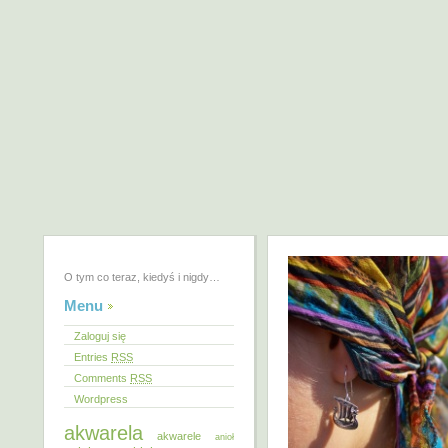
O tym co teraz, kiedyś i nigdy…
Menu
Zaloguj się
Entries
RSS
Comments
RSS
Wordpress
akwarela
akwarele
anioł