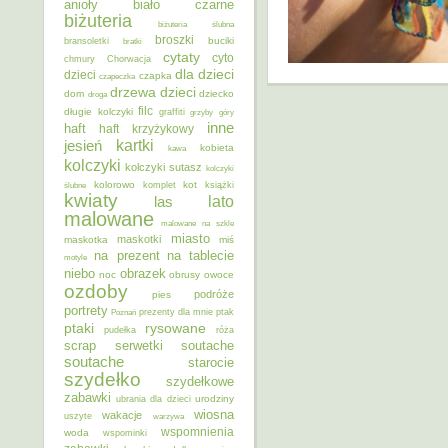
anioły
biało czarne
biżuteria
biżuteria ślubna
broszki
buciki
bransoletki
bratki
cytaty
cyto
chmury
Chorwacja
dla dzieci
dzieci
czapka
czapeczka
dzieci
drzewa
dom
dziecko
droga
filc
długie kolczyki
graffiti
grzyby
góry
inne
haft
haft krzyżykowy
kartki
jesień
kobieta
kawa
kolczyki
kolczyki sutasz
kolczyki
kolorowo
kot
ślubne
komplet
książki
kwiaty
lato
las
malowane
malowane na szkle
miasto
maskotki
maskotka
miś
na prezent
na tablecie
motyle
niebo
obrazek
noc
obrusy
owoce
ozdoby
podróże
pies
portrety
Poznań
prezenty dla mnie
ptak
ptaki
rysowane
pudełka
róża
scrap
soutache
serwetki
soutache
starocie
szydełko
szydełkowe
zabawki
urodziny
ubrania dla dzieci
wiosna
wakacje
uszyte
warzywa
wspomnienia
woda
wspominki