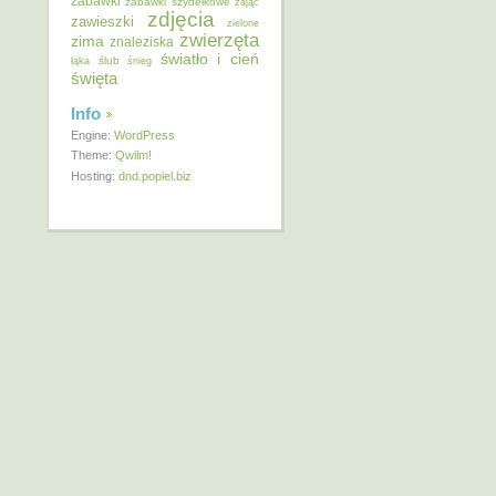
zabawki
zabawki szydełkowe
zając
zdjęcia
zawieszki
zielone
zwierzęta
zima
znaleziska
światło i cień
ślub
łąka
śnieg
święta
Info
Engine:
WordPress
Theme:
Qwilm!
Hosting:
dnd.popiel.biz