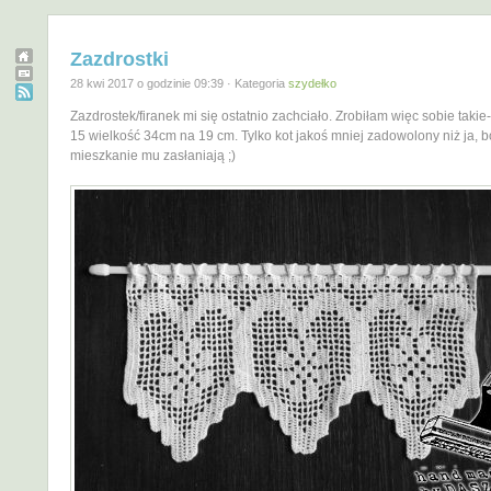
Zazdrostki
28 kwi 2017 o godzinie 09:39 · Kategoria
szydełko
Zazdrostek/firanek mi się ostatnio zachciało. Zrobiłam więc sobie takie-
15 wielkość 34cm na 19 cm. Tylko kot jakoś mniej zadowolony niż ja, 
mieszkanie mu zasłaniają ;)