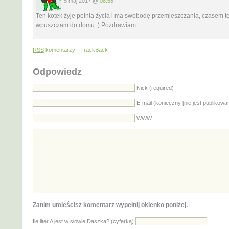
5 maj 2017 @
08:58
Ten kotek żyje pełnia życia i ma swobodę przemieszczania, czasem t
wpuszczam do domu :) Pozdrawiam
RSS
komentarzy
·
TrackBack
Odpowiedz
Nick (required)
E-mail (konieczny [nie jest publikowa
WWW
Zanim umieścisz komentarz wypełnij okienko poniżej.
Ile liter A jest w słowie Daszka? (cyferką)