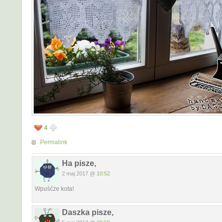
4
Permalink
Ha pisze,
2 maj 2017 @
10:52
Wpuśćże kota!
Daszka pisze,