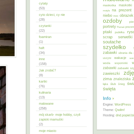
m
cytaty
maskotki
maskotka
(53)
na prezent
motyle
cyto dzieci, cy nie
niebo
obrazek
noc
ozdoby
(28)
pie
czytanki
portrety
Poznań
prezen
(22)
ptaki
ry
pudełka
scrap
foamiran
serwetki
soutache
(1)
szydełko
haft
zabawki
(34)
ubrania dla 
wakacje
uszyte
war
inne
w
woda
wspominki
(158)
zabawki
zabawki sz
Jak zrobić?
zdję
zawieszki
(8)
zima
znaleziska
kartki
świ
ślub
łąka
śnieg
(76)
święta
kulinaria
(13)
Info
malowane
Engine:
WordPress
(258)
Theme:
Qwilm!
mój skarb- moje hobby, czyli
Hosting:
dnd.popiel.b
zapiski mamuśki
(2)
moje miasto