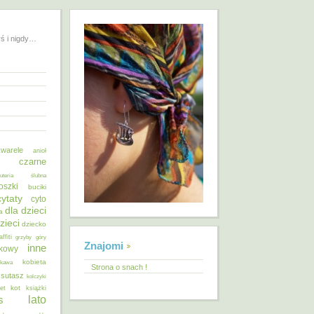
yś i nigdy…
warele
anioł
o czarne
żuteria ślubna
oszki
buciki
cytaty
cyto
dla dzieci
a
zieci
dziecko
affiti
grzyby
góry
Znajomi
inne
ykowy
kobieta
kawa
Strona o snach !
 sutasz
kolczyki
kot
et
książki
lato
s