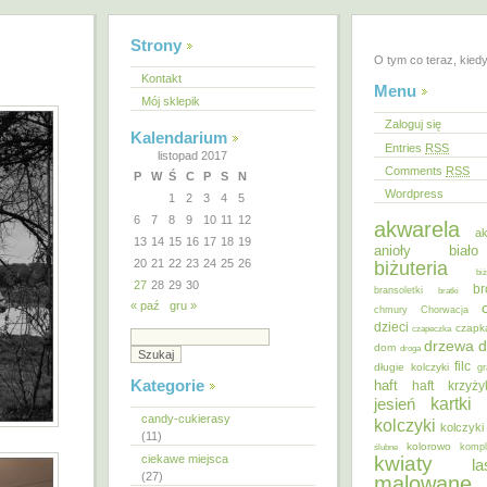
Strony
O tym co teraz, kied
Kontakt
Menu
Mój sklepik
Zaloguj się
Kalendarium
Entries
RSS
listopad 2017
Comments
RSS
P
W
Ś
C
P
S
N
Wordpress
1
2
3
4
5
6
7
8
9
10
11
12
akwarela
ak
13
14
15
16
17
18
19
anioły
biał
20
21
22
23
24
25
26
biżuteria
bi
27
28
29
30
br
bransoletki
bratki
« paź
gru »
chmury
Chorwacja
dzieci
czapk
czapeczka
d
drzewa
dom
droga
filc
długie kolczyki
gr
Kategorie
haft
haft krzyż
kartki
jesień
candy-cukierasy
kolczyki
kolczyki
(11)
kolorowo
ślubne
kompl
ciekawe miejsca
kwiaty
la
(27)
malowane