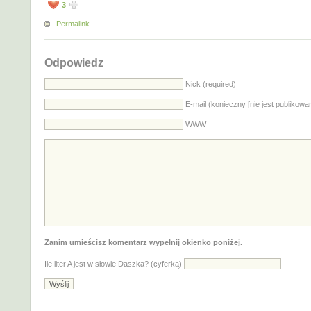
3
Permalink
Odpowiedz
Nick (required)
E-mail (konieczny [nie jest publikowa
WWW
Zanim umieścisz komentarz wypełnij okienko poniżej.
Ile liter A jest w słowie Daszka? (cyferką)