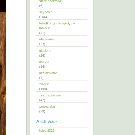
stare pocztówki
(6)
szydełko
(206)
tabletki czyli bazgroły na
tablecie
(41)
ufilcowane
(23)
ulepione
(24)
uszyte
(14)
uzależnienia
(4)
zdjęcia
(199)
zescrapowane
(47)
znaleziska
(29)
Archiwa
lipiec 2026