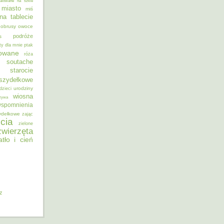
alowane na szkle
miasto
miś
na tablecie
obrusy
owoce
podróże
s
ty dla mnie
ptak
sowane
róża
soutache
starocie
szydełkowe
urodziny
dzieci
wiosna
zywa
spomnienia
ydełkowe
zając
cia
zielone
zwierzęta
atło i cień
iz