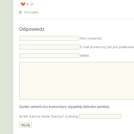
5
Permalink
Odpowiedz
Nick (required)
E-mail (konieczny [nie jest publikowa
WWW
Zanim umieścisz komentarz wypełnij okienko poniżej.
Ile liter A jest w słowie Daszka? (cyferką)