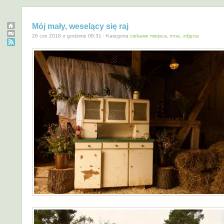
Mój mały, weselący się raj
26 cze 2018 o godzinie 08:31 · Kategoria
ciekawe miejsca
,
inne
,
zdjęcia