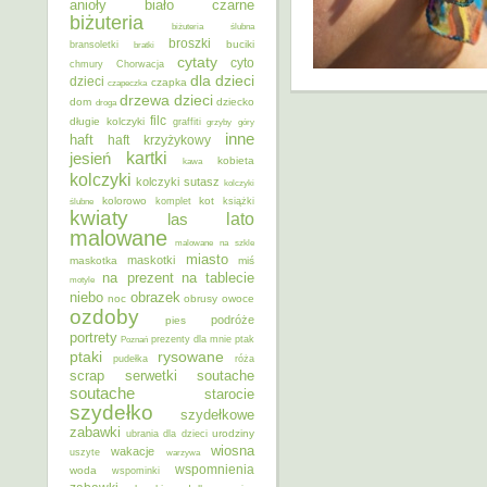
anioły
biało czarne
biżuteria
biżuteria ślubna
broszki
buciki
bransoletki
bratki
cytaty
cyto
chmury
Chorwacja
dla dzieci
dzieci
czapka
czapeczka
dzieci
drzewa
dom
dziecko
droga
filc
długie kolczyki
graffiti
grzyby
góry
inne
haft
haft krzyżykowy
kartki
jesień
kobieta
kawa
kolczyki
kolczyki sutasz
kolczyki
kolorowo
kot
ślubne
komplet
książki
kwiaty
lato
las
malowane
malowane na szkle
miasto
maskotki
maskotka
miś
na prezent
na tablecie
motyle
niebo
obrazek
noc
obrusy
owoce
ozdoby
podróże
pies
portrety
Poznań
prezenty dla mnie
ptak
ptaki
rysowane
pudełka
róża
scrap
soutache
serwetki
soutache
starocie
szydełko
szydełkowe
zabawki
urodziny
ubrania dla dzieci
wiosna
wakacje
uszyte
warzywa
wspomnienia
woda
wspominki