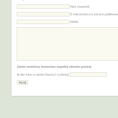
Nick (required)
E-mail (konieczny [nie jest publikowa
WWW
Zanim umieścisz komentarz wypełnij okienko poniżej.
Ile liter A jest w słowie Daszka? (cyferką)