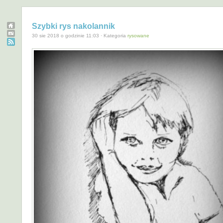
Szybki rys nakolannik
30 sie 2018 o godzinie 11:03 · Kategoria
rysowane