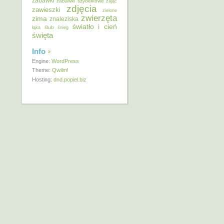
zabawki
zabawki szydełkowe
zając
zdjęcia
zawieszki
zielone
zwierzęta
zima
znaleziska
światło i cień
ślub
łąka
śnieg
święta
Info
Engine:
WordPress
Theme:
Qwilm!
Hosting:
dnd.popiel.biz