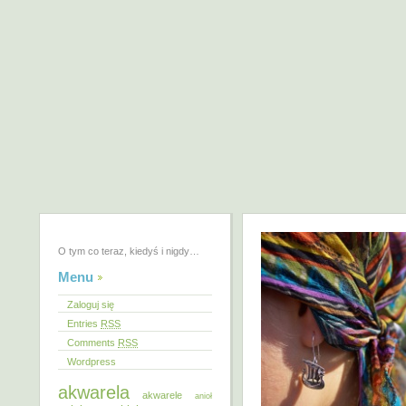
O tym co teraz, kiedyś i nigdy…
Menu
Zaloguj się
Entries
RSS
Comments
RSS
Wordpress
akwarela
akwarele
anioł