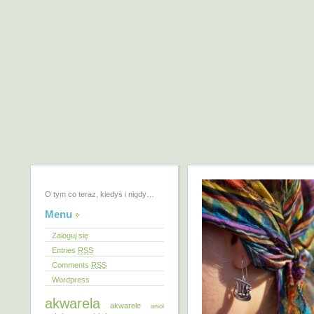
O tym co teraz, kiedyś i nigdy…
Menu
Zaloguj się
Entries
RSS
Comments
RSS
Wordpress
akwarela
akwarele
anioł