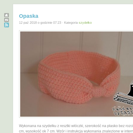
Opaska
12 paź 2018 o godzinie 07:23 · Kategoria
szydełko
Wykonana na szydełku z resztki włóczki, szerokość na płasko bez rozc
cm, wysokość ok 7 cm. Wzór i instrukcja wykonania znalezione w inter