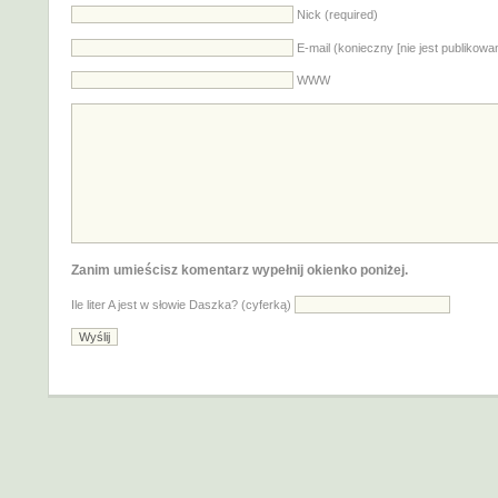
Nick (required)
E-mail (konieczny [nie jest publikowa
WWW
Zanim umieścisz komentarz wypełnij okienko poniżej.
Ile liter A jest w słowie Daszka? (cyferką)