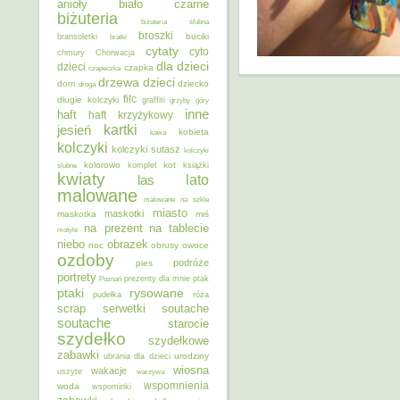
anioły
biało czarne
biżuteria
biżuteria ślubna
broszki
buciki
bransoletki
bratki
cytaty
cyto
chmury
Chorwacja
dla dzieci
dzieci
czapka
czapeczka
dzieci
drzewa
dom
dziecko
droga
filc
długie kolczyki
graffiti
grzyby
góry
inne
haft
haft krzyżykowy
kartki
jesień
kobieta
kawa
kolczyki
kolczyki sutasz
kolczyki
kolorowo
kot
ślubne
komplet
książki
kwiaty
lato
las
malowane
malowane na szkle
miasto
maskotki
maskotka
miś
na prezent
na tablecie
motyle
niebo
obrazek
noc
obrusy
owoce
ozdoby
podróże
pies
portrety
Poznań
prezenty dla mnie
ptak
ptaki
rysowane
pudełka
róża
scrap
soutache
serwetki
soutache
starocie
szydełko
szydełkowe
zabawki
urodziny
ubrania dla dzieci
wiosna
wakacje
uszyte
warzywa
wspomnienia
woda
wspominki