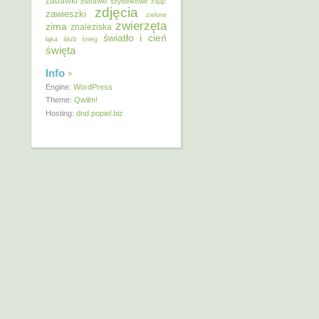
zabawki
zabawki szydełkowe
zając
zdjęcia
zawieszki
zielone
zwierzęta
zima
znaleziska
światło i cień
ślub
łąka
śnieg
święta
Info
Engine:
WordPress
Theme:
Qwilm!
Hosting:
dnd.popiel.biz