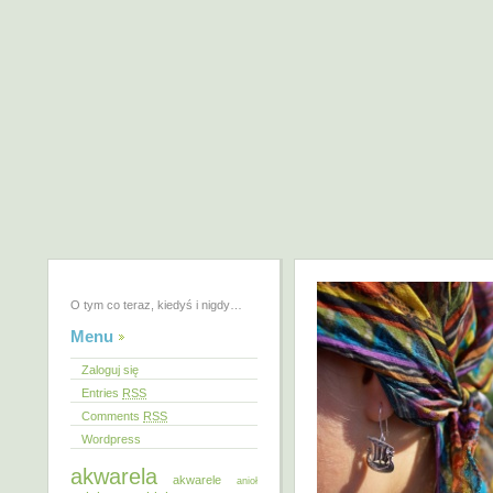
O tym co teraz, kiedyś i nigdy…
Menu
Zaloguj się
Entries
RSS
Comments
RSS
Wordpress
akwarela
akwarele
anioł