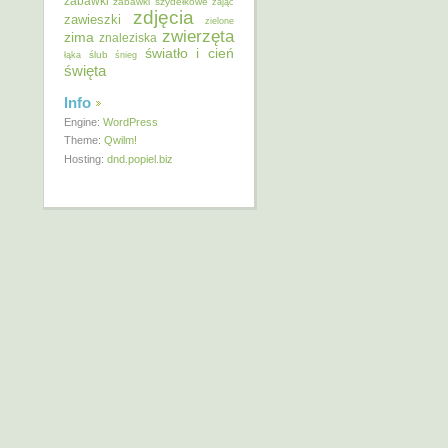
zabawki
zabawki szydełkowe
zając
zdjęcia
zawieszki
zielone
zwierzęta
zima
znaleziska
światło i cień
ślub
łąka
śnieg
święta
Info
Engine:
WordPress
Theme:
Qwilm!
Hosting:
dnd.popiel.biz