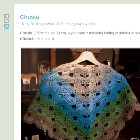
Chusta
18 sty 2019 o godzinie 10:18 · Kategoria
szydełko
Chusta 115cm na ok 60 cm, wykonana z miękkiej i miłej w dotyku włócz
(Cicibebe kek-cake)