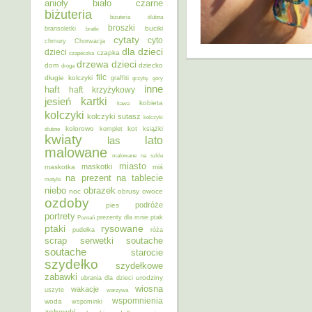
anioły
biało czarne
biżuteria
biżuteria ślubna
broszki
buciki
bransoletki
bratki
cytaty
cyto
chmury
Chorwacja
dla dzieci
dzieci
czapka
czapeczka
dzieci
drzewa
dom
dziecko
droga
filc
długie kolczyki
graffiti
grzyby
góry
inne
haft
haft krzyżykowy
kartki
jesień
kobieta
kawa
kolczyki
kolczyki sutasz
kolczyki
kolorowo
kot
ślubne
komplet
książki
kwiaty
lato
las
malowane
malowane na szkle
miasto
maskotki
maskotka
miś
na prezent
na tablecie
motyle
niebo
obrazek
noc
obrusy
owoce
ozdoby
podróże
pies
portrety
Poznań
prezenty dla mnie
ptak
ptaki
rysowane
pudełka
róża
scrap
soutache
serwetki
soutache
starocie
szydełko
szydełkowe
zabawki
urodziny
ubrania dla dzieci
wiosna
wakacje
uszyte
warzywa
wspomnienia
woda
wspominki