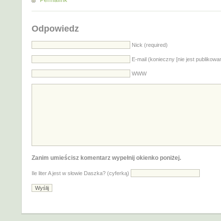
Permalink
Odpowiedz
Nick (required)
E-mail (konieczny [nie jest publikowa
WWW
Zanim umieścisz komentarz wypełnij okienko poniżej.
Ile liter A jest w słowie Daszka? (cyferką)