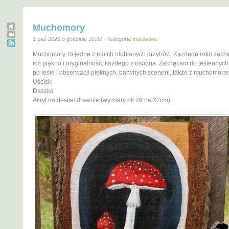
Muchomory
1 paź 2020 o godzinie 10:37 · Kategoria
malowane
Muchomory, to jedne z moich ulubionych grzybów. Każdego roku zac
ich piękno i oryginalność, każdego z osobna. Zachęcam do jesiennyc
po lesie i obserwacji pięknych, barwnych scenerii, także z muchomoram
Uściski
Daszka
Akryl na desce/ drewnie (wymiary ok 26 na 27cm)