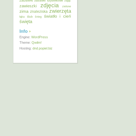
zabawki
zabawki szydełkowe
zając
zdjęcia
zawieszki
zielone
zwierzęta
zima
znaleziska
światło i cień
ślub
łąka
śnieg
święta
Info
Engine:
WordPress
Theme:
Qwilm!
Hosting:
dnd.popiel.biz