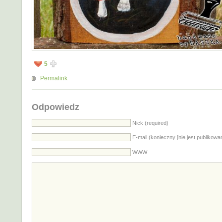
5
Permalink
Odpowiedz
Nick (required)
E-mail (konieczny [nie jest publikowa
WWW