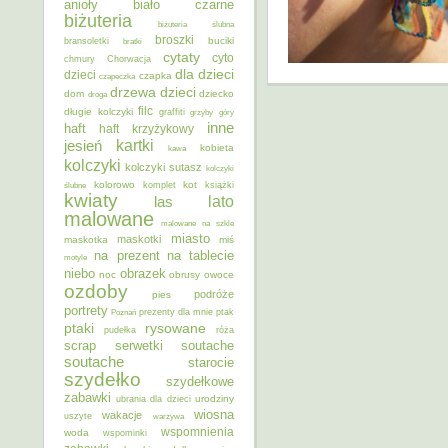
anioły
biało czarne
biżuteria
biżuteria ślubna
broszki
buciki
bransoletki
bratki
cytaty
cyto
chmury
Chorwacja
dla dzieci
dzieci
czapka
czapeczka
dzieci
drzewa
dom
dziecko
droga
filc
długie kolczyki
graffiti
grzyby
góry
inne
haft
haft krzyżykowy
kartki
jesień
kobieta
kawa
kolczyki
kolczyki sutasz
kolczyki
kolorowo
kot
ślubne
komplet
książki
kwiaty
lato
las
malowane
malowane na szkle
miasto
maskotki
maskotka
miś
na prezent
na tablecie
motyle
niebo
obrazek
noc
obrusy
owoce
ozdoby
podróże
pies
portrety
Poznań
prezenty dla mnie
ptak
ptaki
rysowane
pudełka
róża
scrap
soutache
serwetki
soutache
starocie
szydełko
szydełkowe
zabawki
urodziny
ubrania dla dzieci
wiosna
wakacje
uszyte
warzywa
wspomnienia
woda
wspominki