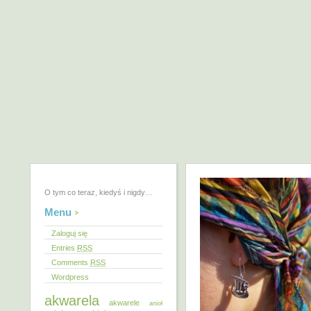
O tym co teraz, kiedyś i nigdy…
Menu
Zaloguj się
Entries
RSS
Comments
RSS
Wordpress
akwarela
akwarele
anioł