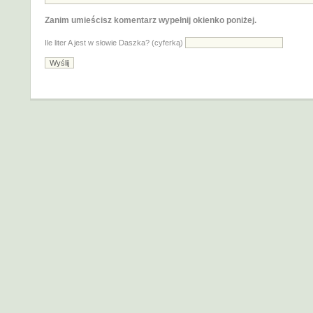
Zanim umieścisz komentarz wypełnij okienko poniżej.
Ile liter A jest w słowie Daszka? (cyferką)