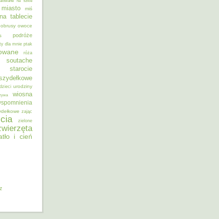
alowane na szkle
miasto
miś
na tablecie
obrusy
owoce
podróże
s
ty dla mnie
ptak
sowane
róża
soutache
starocie
szydełkowe
urodziny
dzieci
wiosna
zywa
spomnienia
ydełkowe
zając
cia
zielone
zwierzęta
atło i cień
iz