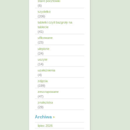
stare pocztówki
(6)
szydełko
(206)
tabletki czyli bazgroły na
tablecie
(41)
ufilcowane
(23)
ulepione
(24)
uszyte
(14)
uzależnienia
(4)
zdjęcia
(199)
zescrapowane
(47)
znaleziska
(29)
Archiwa
lipiec 2026