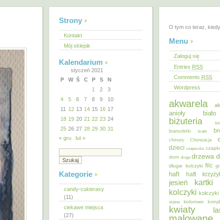
Strony
O tym co teraz, kied
Kontakt
Menu
Mój sklepik
Zaloguj się
Kalendarium
Entries
RSS
styczeń 2021
Comments
RSS
P
W
Ś
C
P
S
N
Wordpress
1
2
3
4
5
6
7
8
9
10
akwarela
ak
11
12
13
14
15
16
17
anioły
biał
18
19
20
21
22
23
24
biżuteria
bi
25
26
27
28
29
30
31
br
bransoletki
bratki
« gru
lut »
chmury
Chorwacja
dzieci
czapk
czapeczka
d
drzewa
dom
droga
filc
długie kolczyki
gr
Kategorie
haft
haft krzyż
kartki
jesień
candy-cukierasy
kolczyki
kolczyki
(11)
kolorowo
ślubne
kompl
ciekawe miejsca
kwiaty
la
(27)
malowane