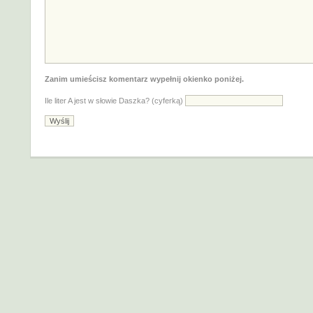
Zanim umieścisz komentarz wypełnij okienko poniżej.
Ile liter A jest w słowie Daszka? (cyferką)