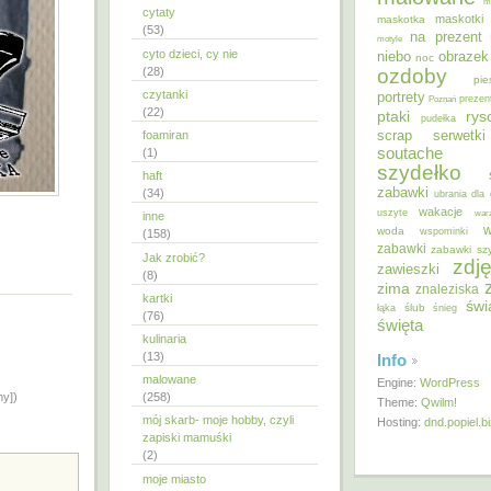
m
cytaty
maskotki
maskotka
(53)
na prezent
motyle
cyto dzieci, cy nie
niebo
obrazek
noc
ozdoby
(28)
pie
czytanki
portrety
Poznań
prezen
(22)
ptaki
ry
pudełka
scrap
foamiran
serwetki
soutache
(1)
szydełko
haft
zabawki
(34)
ubrania dla 
wakacje
uszyte
war
inne
w
woda
wspominki
(158)
zabawki
zabawki sz
Jak zrobić?
zdję
zawieszki
(8)
zima
znaleziska
kartki
świ
ślub
łąka
śnieg
(76)
święta
kulinaria
(13)
Info
malowane
Engine:
WordPress
ny])
(258)
Theme:
Qwilm!
mój skarb- moje hobby, czyli
Hosting:
dnd.popiel.b
zapiski mamuśki
(2)
moje miasto