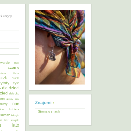
yś i nigdy…
warele
anioł
o czarne
żuteria ślubna
oszki
buciki
cytaty
cyto
dla dzieci
a
zieci
dziecko
affiti
grzyby
góry
Znajomi
inne
ykowy
kobieta
kawa
Strona o snach !
 sutasz
kolczyki
kot
et
książki
lato
s