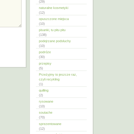
(29)
naturalne kosmetyki
(12)
opuszczone miejsca
(10)
pisanki, tu pitu pitu
(138)
podejrzane podsłuchy
(10)
podróże
(30)
przepisy
(5)
Przeżyjmy to jeszcze raz,
czyli recykling
(1)
quilling
(2)
rysowane
(10)
soutache
(70)
sprezentowane
(12)