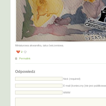
Miniaturowa akwarelka, taka ćwiczeniowa.
2
Permalink
Odpowiedz
Nick (required)
E-mail (konieczny [nie jest publikowa
WWW