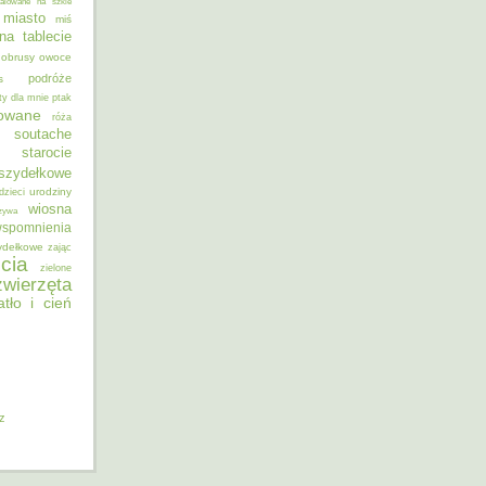
alowane na szkle
miasto
miś
na tablecie
obrusy
owoce
podróże
s
ty dla mnie
ptak
sowane
róża
soutache
starocie
szydełkowe
urodziny
dzieci
wiosna
zywa
spomnienia
ydełkowe
zając
cia
zielone
zwierzęta
atło i cień
iz