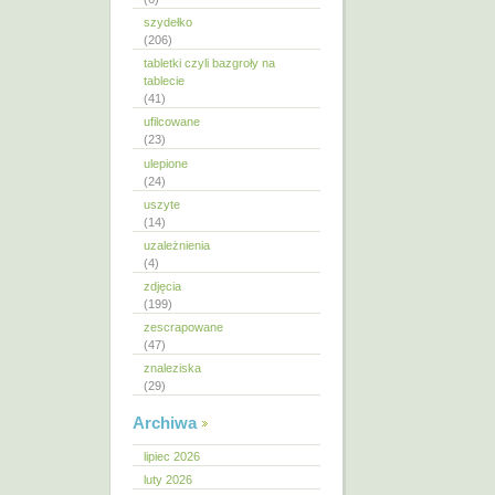
szydełko
(206)
tabletki czyli bazgroły na
tablecie
(41)
ufilcowane
(23)
ulepione
(24)
uszyte
(14)
uzależnienia
(4)
zdjęcia
(199)
zescrapowane
(47)
znaleziska
(29)
Archiwa
lipiec 2026
luty 2026