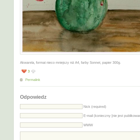
Akwarela, format nieco mniejszy niż A4, farby Sonnet, papier 300g.
3
Permalink
Odpowiedz
Nick (required)
E-mail (konieczny [nie jest publikowa
WWW