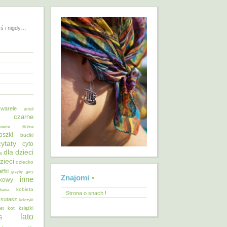
yś i nigdy…
warele
anioł
o czarne
żuteria ślubna
oszki
buciki
cytaty
cyto
dla dzieci
a
zieci
dziecko
affiti
grzyby
góry
Znajomi
inne
ykowy
kobieta
kawa
Strona o snach !
 sutasz
kolczyki
kot
et
książki
lato
s