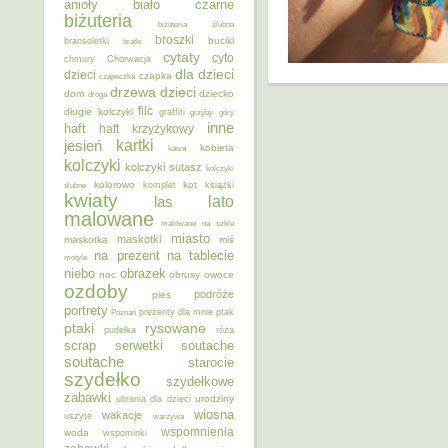
anioły
biało czarne
biżuteria
biżuteria ślubna
broszki
buciki
bransoletki
bratki
cytaty
cyto
chmury
Chorwacja
dla dzieci
dzieci
czapka
czapeczka
dzieci
drzewa
dom
dziecko
droga
filc
długie kolczyki
graffiti
grzyby
góry
inne
haft
haft krzyżykowy
kartki
jesień
kobieta
kawa
kolczyki
kolczyki sutasz
kolczyki
kolorowo
kot
ślubne
komplet
książki
kwiaty
lato
las
malowane
malowane na szkle
miasto
maskotki
maskotka
miś
na prezent
na tablecie
motyle
niebo
obrazek
noc
obrusy
owoce
ozdoby
podróże
pies
portrety
Poznań
prezenty dla mnie
ptak
ptaki
rysowane
pudełka
róża
scrap
soutache
serwetki
soutache
starocie
szydełko
szydełkowe
zabawki
urodziny
ubrania dla dzieci
wiosna
wakacje
uszyte
warzywa
wspomnienia
woda
wspominki