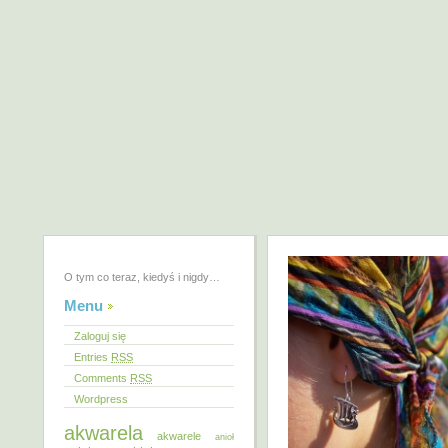
O tym co teraz, kiedyś i nigdy…
Menu
Zaloguj się
Entries
RSS
Comments
RSS
Wordpress
akwarela
akwarele
anioł