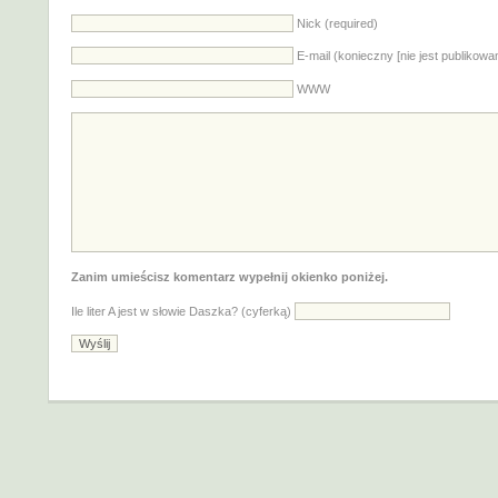
Nick (required)
E-mail (konieczny [nie jest publikowa
WWW
Zanim umieścisz komentarz wypełnij okienko poniżej.
Ile liter A jest w słowie Daszka? (cyferką)