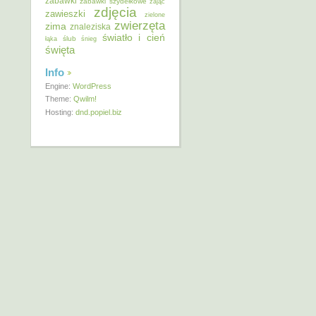
zabawki
zabawki szydełkowe
zając
zdjęcia
zawieszki
zielone
zwierzęta
zima
znaleziska
światło i cień
ślub
łąka
śnieg
święta
Info
Engine:
WordPress
Theme:
Qwilm!
Hosting:
dnd.popiel.biz