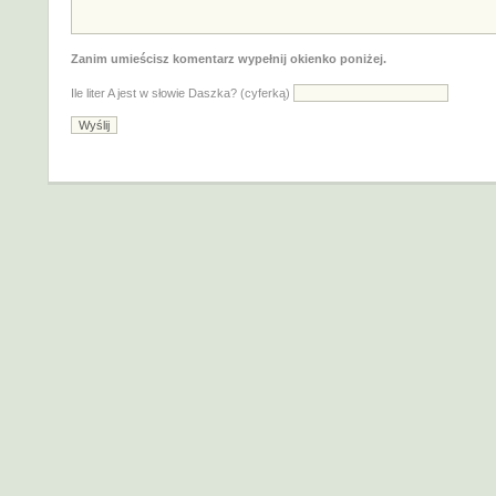
Zanim umieścisz komentarz wypełnij okienko poniżej.
Ile liter A jest w słowie Daszka? (cyferką)