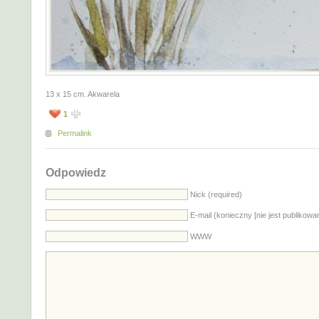
13 x 15 cm. Akwarela
1
Permalink
Odpowiedz
Nick (required)
E-mail (konieczny [nie jest publikowa
WWW