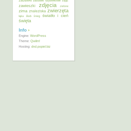
zabawki
zabawki szydełkowe
zając
zdjęcia
zawieszki
zielone
zwierzęta
zima
znaleziska
światło i cień
ślub
łąka
śnieg
święta
Info
Engine:
WordPress
Theme:
Qwilm!
Hosting:
dnd.popiel.biz