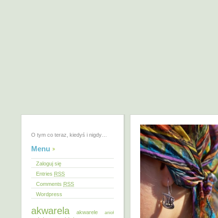
O tym co teraz, kiedyś i nigdy…
Menu
Zaloguj się
Entries
RSS
Comments
RSS
Wordpress
akwarela
akwarele
anioł