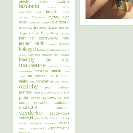
anioły
biało czarne
biżuteria
biżuteria ślubna
broszki
buciki
bransoletki
bratki
cytaty
cyto
chmury
Chorwacja
dla dzieci
dzieci
czapka
czapeczka
dzieci
drzewa
dom
dziecko
droga
filc
długie kolczyki
graffiti
grzyby
góry
inne
haft
haft krzyżykowy
kartki
jesień
kobieta
kawa
kolczyki
kolczyki sutasz
kolczyki
kolorowo
kot
ślubne
komplet
książki
kwiaty
lato
las
malowane
malowane na szkle
miasto
maskotki
maskotka
miś
na prezent
na tablecie
motyle
niebo
obrazek
noc
obrusy
owoce
ozdoby
podróże
pies
portrety
Poznań
prezenty dla mnie
ptak
ptaki
rysowane
pudełka
róża
scrap
soutache
serwetki
soutache
starocie
szydełko
szydełkowe
zabawki
urodziny
ubrania dla dzieci
wiosna
wakacje
uszyte
warzywa
wspomnienia
woda
wspominki