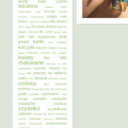
anioły
biało czarne
biżuteria
biżuteria ślubna
broszki
buciki
bransoletki
bratki
cytaty
cyto
chmury
Chorwacja
dla dzieci
dzieci
czapka
czapeczka
dzieci
drzewa
dom
dziecko
droga
filc
długie kolczyki
graffiti
grzyby
góry
inne
haft
haft krzyżykowy
kartki
jesień
kobieta
kawa
kolczyki
kolczyki sutasz
kolczyki
kolorowo
kot
ślubne
komplet
książki
kwiaty
lato
las
malowane
malowane na szkle
miasto
maskotki
maskotka
miś
na prezent
na tablecie
motyle
niebo
obrazek
noc
obrusy
owoce
ozdoby
podróże
pies
portrety
Poznań
prezenty dla mnie
ptak
ptaki
rysowane
pudełka
róża
scrap
soutache
serwetki
soutache
starocie
szydełko
szydełkowe
zabawki
urodziny
ubrania dla dzieci
wiosna
wakacje
uszyte
warzywa
wspomnienia
woda
wspominki