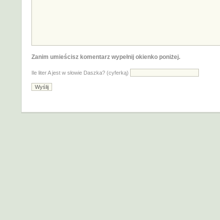
Zanim umieścisz komentarz wypełnij okienko poniżej.
Ile liter A jest w słowie Daszka? (cyferką)