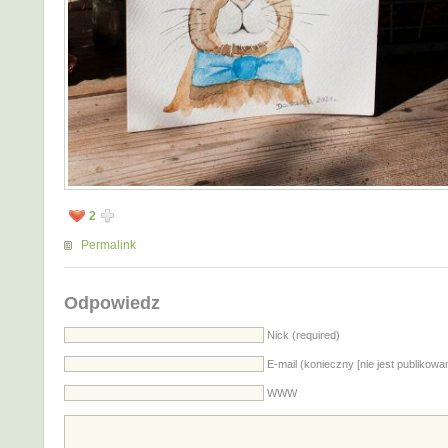
2
Permalink
Odpowiedz
Nick (required)
E-mail (konieczny [nie jest publikowa
WWW