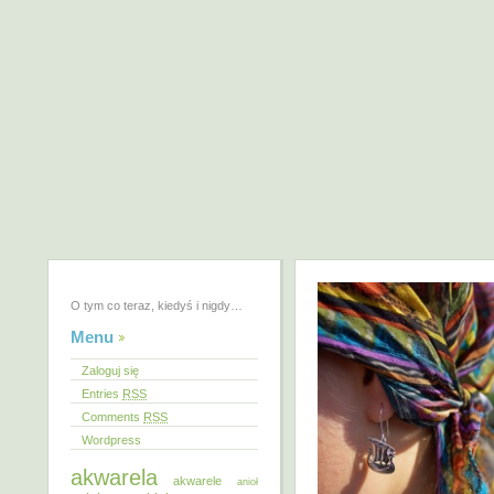
O tym co teraz, kiedyś i nigdy…
Menu
Zaloguj się
Entries
RSS
Comments
RSS
Wordpress
akwarela
akwarele
anioł