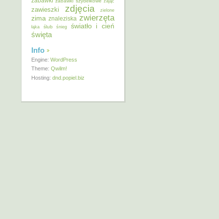
zabawki
zabawki szydełkowe
zając
zdjęcia
zawieszki
zielone
zwierzęta
zima
znaleziska
światło i cień
ślub
łąka
śnieg
święta
Info
Engine:
WordPress
Theme:
Qwilm!
Hosting:
dnd.popiel.biz