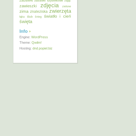
zabawki
zabawki szydełkowe
zając
zdjęcia
zawieszki
zielone
zwierzęta
zima
znaleziska
światło i cień
ślub
łąka
śnieg
święta
Info
Engine:
WordPress
Theme:
Qwilm!
Hosting:
dnd.popiel.biz