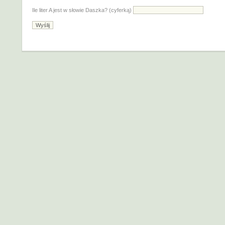
Ile liter A jest w słowie Daszka? (cyferką)