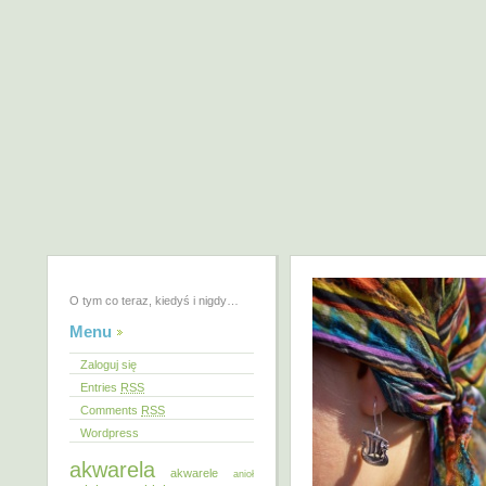
O tym co teraz, kiedyś i nigdy…
Menu
Zaloguj się
Entries
RSS
Comments
RSS
Wordpress
akwarela
akwarele
anioł