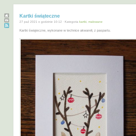
Kartki świąteczne
27 paź 2021 o godzinie 10:12 · Kategoria
kartki
,
malowane
Kartki świąteczne, wykonane w technice akwareli, z paspartu.