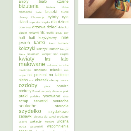
anioły
biało czarne
biżuteria
biżuteria ślubna
broszki
buciki
bransoletki
bratki
cytaty
cyto
chmury
Chorwacja
dla dzieci
dzieci
czapka
czapeczka
dzieci
drzewa
dom
dziecko
droga
filc
długie kolczyki
graffiti
grzyby
góry
inne
haft
haft krzyżykowy
kartki
jesień
kobieta
kawa
kolczyki
kolczyki sutasz
kolczyki
kolorowo
kot
ślubne
komplet
książki
kwiaty
lato
las
malowane
malowane na szkle
miasto
maskotki
maskotka
miś
na prezent
na tablecie
motyle
niebo
obrazek
noc
obrusy
owoce
ozdoby
podróże
pies
portrety
Poznań
prezenty dla mnie
ptak
ptaki
rysowane
pudełka
róża
scrap
soutache
serwetki
soutache
starocie
szydełko
szydełkowe
zabawki
urodziny
ubrania dla dzieci
wiosna
wakacje
uszyte
warzywa
wspomnienia
woda
wspominki