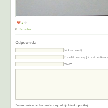
1
Permalink
Odpowiedz
Nick (required)
E-mail (konieczny [nie jest publikowa
WWW
Zanim umieścisz komentarz wypełnij okienko poniżej.