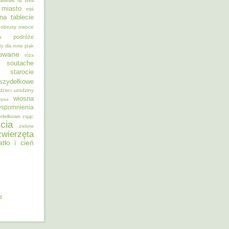
alowane na szkle
miasto
miś
na tablecie
obrusy
owoce
podróże
s
ty dla mnie
ptak
sowane
róża
soutache
starocie
szydełkowe
urodziny
dzieci
wiosna
zywa
spomnienia
ydełkowe
zając
cia
zielone
zwierzęta
atło i cień
iz