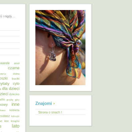
yś i nigdy…
warele
anioł
o czarne
żuteria ślubna
oszki
buciki
cytaty
cyto
dla dzieci
a
zieci
dziecko
affiti
grzyby
góry
Znajomi
inne
ykowy
kobieta
kawa
Strona o snach !
 sutasz
kolczyki
kot
et
książki
lato
s