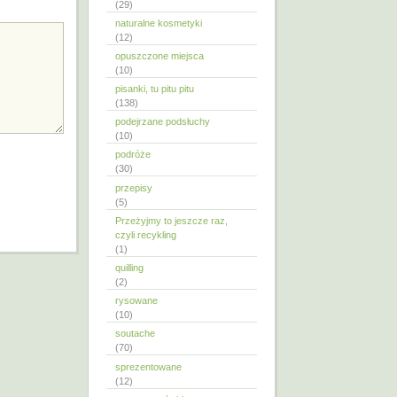
(29)
naturalne kosmetyki
(12)
opuszczone miejsca
(10)
pisanki, tu pitu pitu
(138)
podejrzane podsłuchy
(10)
podróże
(30)
przepisy
(5)
Przeżyjmy to jeszcze raz,
czyli recykling
(1)
quilling
(2)
rysowane
(10)
soutache
(70)
sprezentowane
(12)