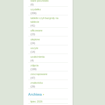
stare pocztówki
(6)
szydełko
(206)
tabletki czyli bazgroły na
tablecie
(41)
ufilcowane
(23)
ulepione
(24)
uszyte
(14)
uzależnienia
(4)
zdjęcia
(199)
zescrapowane
(47)
znaleziska
(29)
Archiwa
lipiec 2026