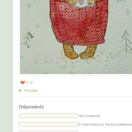
1
Permalink
Odpowiedz
Nick (required)
E-mail (konieczny [nie jest publikowa