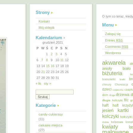
Strony
O tym co teraz, kied
Kontakt
Menu
Mój sklepik
Zaloguj się
Kalendarium
Entries
RSS
grudzień 2021
Comments
RSS
P
W
Ś
C
P
S
N
Wordpress
1
2
3
4
5
6
7
8
9
10
11
12
akwarela
ak
13
14
15
16
17
18
19
anioły
biał
20
21
22
23
24
25
26
biżuteria
bi
27
28
29
30
31
br
bransoletki
bratki
« lis
sty »
chmury
Chorwacja
dzieci
czapk
czapeczka
d
drzewa
dom
droga
filc
długie kolczyki
gr
Kategorie
haft
haft krzyż
kartki
jesień
candy-cukierasy
kolczyki
kolczyki
(11)
kolorowo
ślubne
kompl
ciekawe miejsca
kwiaty
la
(27)
malowane