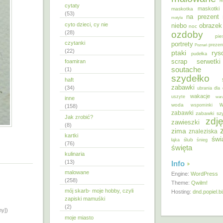
m
cytaty
maskotki
maskotka
(53)
na prezent
motyle
cyto dzieci, cy nie
niebo
obrazek
noc
ozdoby
(28)
pie
czytanki
portrety
Poznań
prezen
(22)
ptaki
ry
pudełka
scrap
foamiran
serwetki
soutache
(1)
szydełko
haft
zabawki
(34)
ubrania dla 
wakacje
uszyte
war
inne
w
woda
wspominki
(158)
zabawki
zabawki sz
Jak zrobić?
zdję
zawieszki
(8)
zima
znaleziska
kartki
świ
ślub
łąka
śnieg
(76)
święta
kulinaria
(13)
Info
malowane
Engine:
WordPress
(258)
Theme:
Qwilm!
mój skarb- moje hobby, czyli
Hosting:
dnd.popiel.b
zapiski mamuśki
(2)
ny])
moje miasto