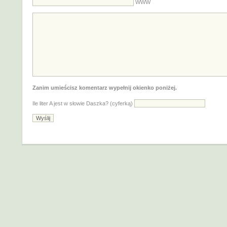
WWW
Zanim umieścisz komentarz wypełnij okienko poniżej.
Ile liter A jest w słowie Daszka? (cyferką)