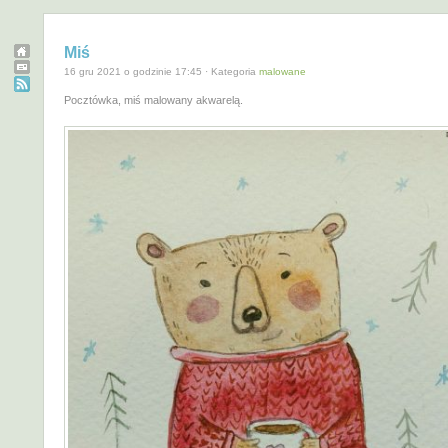
Miś
16 gru 2021 o godzinie 17:45 · Kategoria
malowane
Pocztówka, miś malowany akwarelą.