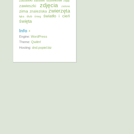
zabawki
zabawki szydełkowe
zając
zdjęcia
zawieszki
zielone
zwierzęta
zima
znaleziska
światło i cień
ślub
łąka
śnieg
święta
Info
Engine:
WordPress
Theme:
Qwilm!
Hosting:
dnd.popiel.biz