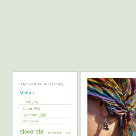
O tym co teraz, kiedyś i nigdy…
Menu
Zaloguj się
Entries
RSS
Comments
RSS
Wordpress
akwarela
akwarele
anioł