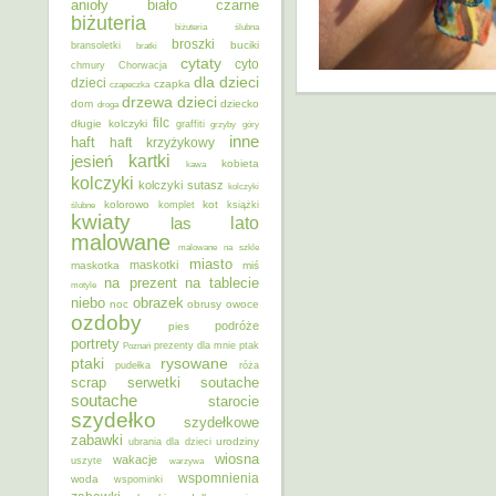
anioły
biało czarne
biżuteria
biżuteria ślubna
broszki
buciki
bransoletki
bratki
cytaty
cyto
chmury
Chorwacja
dla dzieci
dzieci
czapka
czapeczka
dzieci
drzewa
dom
dziecko
droga
filc
długie kolczyki
graffiti
grzyby
góry
inne
haft
haft krzyżykowy
kartki
jesień
kobieta
kawa
kolczyki
kolczyki sutasz
kolczyki
kolorowo
kot
ślubne
komplet
książki
kwiaty
lato
las
malowane
malowane na szkle
miasto
maskotki
maskotka
miś
na prezent
na tablecie
motyle
niebo
obrazek
noc
obrusy
owoce
ozdoby
podróże
pies
portrety
Poznań
prezenty dla mnie
ptak
ptaki
rysowane
pudełka
róża
scrap
soutache
serwetki
soutache
starocie
szydełko
szydełkowe
zabawki
urodziny
ubrania dla dzieci
wiosna
wakacje
uszyte
warzywa
wspomnienia
woda
wspominki