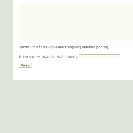
Zanim umieścisz komentarz wypełnij okienko poniżej.
Ile liter A jest w słowie Daszka? (cyferką)