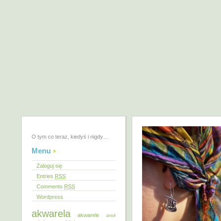
O tym co teraz, kiedyś i nigdy…
Menu
Zaloguj się
Entries
RSS
Comments
RSS
Wordpress
akwarela
akwarele
anioł