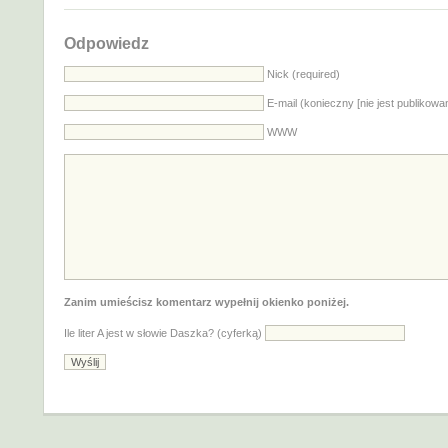
Odpowiedz
Nick (required)
E-mail (konieczny [nie jest publikowa
WWW
Zanim umieścisz komentarz wypełnij okienko poniżej.
Ile liter A jest w słowie Daszka? (cyferką)