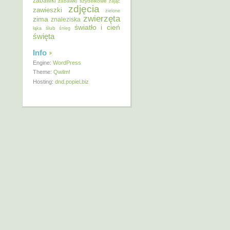
zabawki
zabawki szydełkowe
zając
zdjęcia
zawieszki
zielone
zwierzęta
zima
znaleziska
światło i cień
ślub
łąka
śnieg
święta
Info
Engine:
WordPress
Theme:
Qwilm!
Hosting:
dnd.popiel.biz