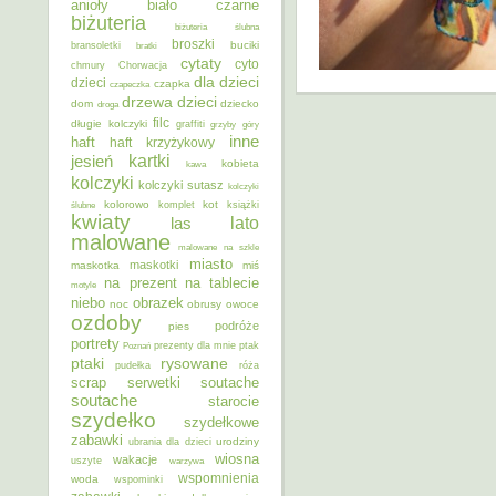
anioły
biało czarne
biżuteria
biżuteria ślubna
broszki
buciki
bransoletki
bratki
cytaty
cyto
chmury
Chorwacja
dla dzieci
dzieci
czapka
czapeczka
dzieci
drzewa
dom
dziecko
droga
filc
długie kolczyki
graffiti
grzyby
góry
inne
haft
haft krzyżykowy
kartki
jesień
kobieta
kawa
kolczyki
kolczyki sutasz
kolczyki
kolorowo
kot
ślubne
komplet
książki
kwiaty
lato
las
malowane
malowane na szkle
miasto
maskotki
maskotka
miś
na prezent
na tablecie
motyle
niebo
obrazek
noc
obrusy
owoce
ozdoby
podróże
pies
portrety
Poznań
prezenty dla mnie
ptak
ptaki
rysowane
pudełka
róża
scrap
soutache
serwetki
soutache
starocie
szydełko
szydełkowe
zabawki
urodziny
ubrania dla dzieci
wiosna
wakacje
uszyte
warzywa
wspomnienia
woda
wspominki