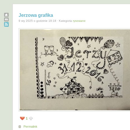
Jerzowa grafika
9 sty 2025 o godzinie 18:18 · Kategoria
rysowane
1
Permalink