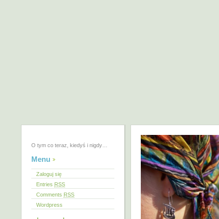
O tym co teraz, kiedyś i nigdy…
Menu
Zaloguj się
Entries
RSS
Comments
RSS
Wordpress