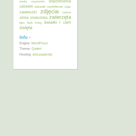
wspomnienia
woda
wspominki
zabawki
zabawki szydełkowe
zając
zdjęcia
zawieszki
zielone
zwierzęta
zima
znaleziska
światło i cień
ślub
łąka
śnieg
święta
Info
Engine:
WordPress
Theme:
Qwilm!
Hosting:
dnd.popiel.biz