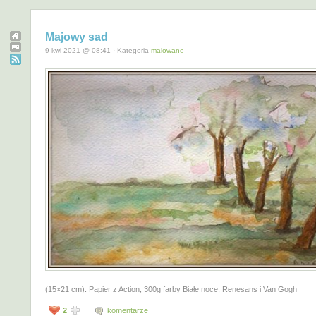
Majowy sad
9 kwi 2021 @ 08:41 · Kategoria
malowane
(15×21 cm). Papier z Action, 300g farby Białe noce, Renesans i Van Gogh
2
komentarze