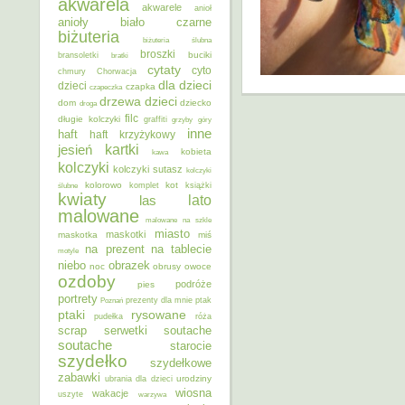
akwarela
akwarele
anioł
anioły
biało czarne
biżuteria
biżuteria ślubna
broszki
buciki
bransoletki
bratki
cytaty
cyto
chmury
Chorwacja
dla dzieci
dzieci
czapka
czapeczka
dzieci
drzewa
dom
dziecko
droga
filc
długie kolczyki
graffiti
grzyby
góry
inne
haft
haft krzyżykowy
kartki
jesień
kobieta
kawa
kolczyki
kolczyki sutasz
kolczyki
kolorowo
kot
ślubne
komplet
książki
kwiaty
lato
las
malowane
malowane na szkle
miasto
maskotki
maskotka
miś
na prezent
na tablecie
motyle
niebo
obrazek
noc
obrusy
owoce
ozdoby
podróże
pies
portrety
Poznań
prezenty dla mnie
ptak
ptaki
rysowane
pudełka
róża
scrap
soutache
serwetki
soutache
starocie
szydełko
szydełkowe
zabawki
urodziny
ubrania dla dzieci
wiosna
wakacje
uszyte
warzywa