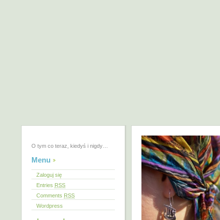
O tym co teraz, kiedyś i nigdy…
Menu
Zaloguj się
Entries
RSS
Comments
RSS
Wordpress