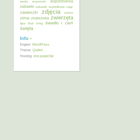
wspomnienia
woda
wspominki
zabawki
zabawki szydełkowe
zając
zdjęcia
zawieszki
zielone
zwierzęta
zima
znaleziska
światło i cień
ślub
łąka
śnieg
święta
Info
Engine:
WordPress
Theme:
Qwilm!
Hosting:
dnd.popiel.biz