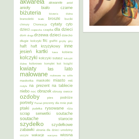
akwarela
akwarele
anioł
anioły
biało czarne
biżuteria
biżuteria ślubna
broszki
buciki
bransoletki
bratki
cytaty
cyto
chmury
Chorwacja
dla dzieci
dzieci
czapka
czapeczka
dzieci
drzewa
dom
dziecko
droga
filc
długie kolczyki
graffiti
grzyby
góry
inne
haft
haft krzyżykowy
kartki
jesień
kobieta
kawa
kolczyki
kolczyki sutasz
kolczyki
kolorowo
kot
ślubne
komplet
książki
kwiaty
lato
las
malowane
malowane na szkle
miasto
maskotki
maskotka
miś
na prezent
na tablecie
motyle
niebo
obrazek
noc
obrusy
owoce
ozdoby
podróże
pies
portrety
Poznań
prezenty dla mnie
ptak
ptaki
rysowane
pudełka
róża
scrap
soutache
serwetki
soutache
starocie
szydełko
szydełkowe
zabawki
urodziny
ubrania dla dzieci
wiosna
wakacje
uszyte
warzywa