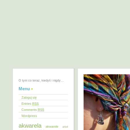
O tym co teraz, kiedyś i nigdy…
Menu
Zaloguj się
Entries
RSS
Comments
RSS
Wordpress
akwarela
akwarele
anioł