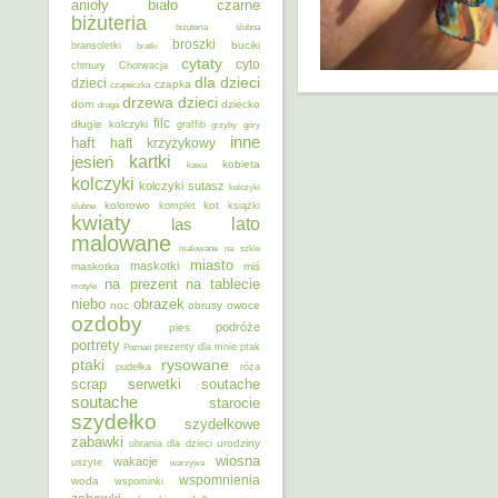
anioły
biało czarne
biżuteria
biżuteria ślubna
broszki
buciki
bransoletki
bratki
cytaty
cyto
chmury
Chorwacja
dla dzieci
dzieci
czapka
czapeczka
dzieci
drzewa
dom
dziecko
droga
filc
długie kolczyki
graffiti
grzyby
góry
inne
haft
haft krzyżykowy
kartki
jesień
kobieta
kawa
kolczyki
kolczyki sutasz
kolczyki
kolorowo
kot
ślubne
komplet
książki
kwiaty
lato
las
malowane
malowane na szkle
miasto
maskotki
maskotka
miś
na prezent
na tablecie
motyle
niebo
obrazek
noc
obrusy
owoce
ozdoby
podróże
pies
portrety
Poznań
prezenty dla mnie
ptak
ptaki
rysowane
pudełka
róża
scrap
soutache
serwetki
soutache
starocie
szydełko
szydełkowe
zabawki
urodziny
ubrania dla dzieci
wiosna
wakacje
uszyte
warzywa
wspomnienia
woda
wspominki