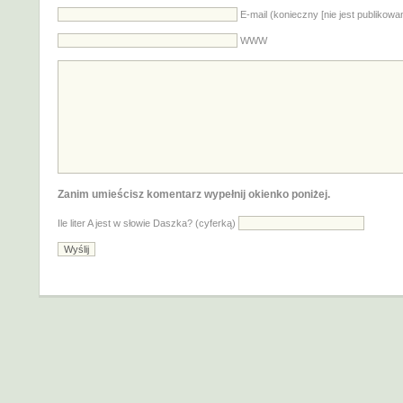
E-mail (konieczny [nie jest publikowa
WWW
Zanim umieścisz komentarz wypełnij okienko poniżej.
Ile liter A jest w słowie Daszka? (cyferką)