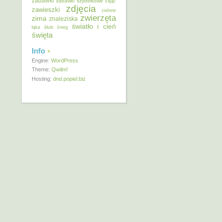
zabawki
zabawki szydełkowe
zając
zdjęcia
zawieszki
zielone
zwierzęta
zima
znaleziska
światło i cień
ślub
łąka
śnieg
święta
Info
Engine:
WordPress
Theme:
Qwilm!
Hosting:
dnd.popiel.biz