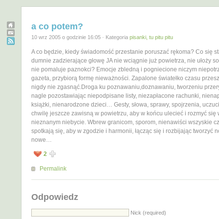
a co potem?
10 wrz 2005 o godzinie 16:05 · Kategoria
pisanki, tu pitu pitu
A co będzie, kiedy świadomość przestanie poruszać rękoma? Co się st
dumnie zadzierające głowę JA nie wciągnie już powietrza, nie ułoży sob
nie pomaluje paznokci? Emocje zbledną i pogniecione niczym niepotr
gazeta, przybiorą formę nieważności. Zapalone światełko czasu przes
nigdy nie zgasnąć.Droga ku poznawaniu,doznawaniu, tworzeniu przer
nagle pozostawiając niepodpisane listy, niezapłacone rachunki, niena
książki, nienarodzone dzieci… Gesty, słowa, sprawy, spojrzenia, uczuc
chwilę jeszcze zawisną w powietrzu, aby w końcu ulecieć i rozmyć się
nieznanym niebycie. Wbrew granicom, sporom, nienawiści wszyskie cz
spotkają się, aby w zgodzie i harmonii, łącząc się i rozbijając tworzyć 
nowe…
2
Permalink
Odpowiedz
Nick (required)